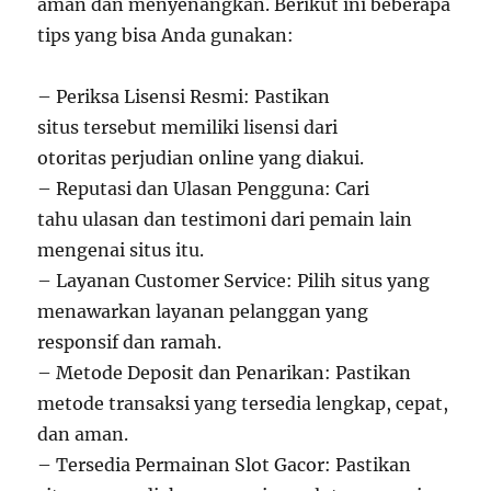
aman dan menyenangkan. Berikut ini beberapa
tips yang bisa Anda gunakan:
– Periksa Lisensi Resmi: Pastikan
situs tersebut memiliki lisensi dari
otoritas perjudian online yang diakui.
– Reputasi dan Ulasan Pengguna: Cari
tahu ulasan dan testimoni dari pemain lain
mengenai situs itu.
– Layanan Customer Service: Pilih situs yang
menawarkan layanan pelanggan yang
responsif dan ramah.
– Metode Deposit dan Penarikan: Pastikan
metode transaksi yang tersedia lengkap, cepat,
dan aman.
– Tersedia Permainan Slot Gacor: Pastikan