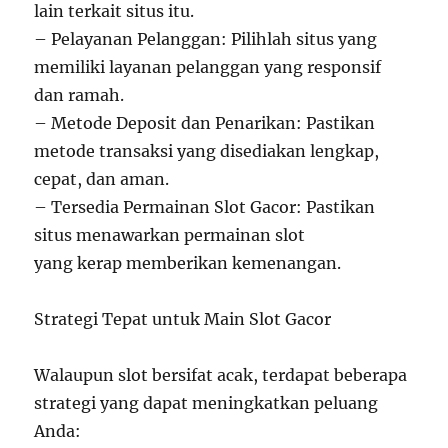
lain terkait situs itu.
– Pelayanan Pelanggan: Pilihlah situs yang
memiliki layanan pelanggan yang responsif
dan ramah.
– Metode Deposit dan Penarikan: Pastikan
metode transaksi yang disediakan lengkap,
cepat, dan aman.
– Tersedia Permainan Slot Gacor: Pastikan
situs menawarkan permainan slot
yang kerap memberikan kemenangan.
Strategi Tepat untuk Main Slot Gacor
Walaupun slot bersifat acak, terdapat beberapa
strategi yang dapat meningkatkan peluang
Anda: