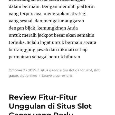
dalam bermain. Dengan memilih platform
yang terpercaya, menerapkan strategi
yang sesuai, dan mengatur anggaran
dengan bijak, kemungkinan Anda
untuk meraih jackpot besar akan semakin
terbuka. Selalu ingat untuk bermain secara
bertanggung jawab dan nikmati setiap
permainan sebagai bentuk hiburan.
Posted
Tags
October 23, 2025
situs gacor
,
situs slot gacor
,
slot
,
slot
on
on
gacor
,
slot online
Leave a comment
Perpaduan
Antara
Teknologi
Review Fitur-Fitur
dan
Keamanan
Unggulan di Situs Slot
di
Situs