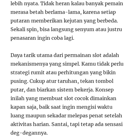
lebih nyata. Tidak heran kalau banyak pemain
merasa betah berlama-lama, karena setiap
putaran memberikan kejutan yang berbeda.
Sekali spin, bisa langsung senyum atau justru
penasaran ingin coba lagi.
Daya tarik utama dari permainan slot adalah
mekanismenya yang simpel. Kamu tidak perlu
strategi rumit atau perhitungan yang bikin
pusing. Cukup atur taruhan, tekan tombol
putar, dan biarkan sistem bekerja. Konsep
inilah yang membuat slot cocok dimainkan
kapan saja, baik saat ingin mengisi waktu
luang maupun sekadar melepas penat setelah
aktivitas harian. Santai, tapi tetap ada sensasi
deg-degannya.