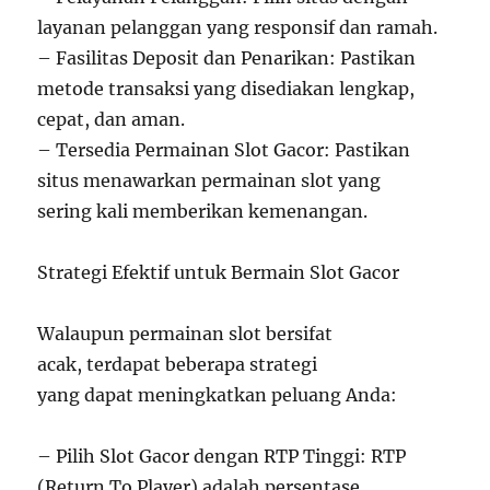
layanan pelanggan yang responsif dan ramah.
– Fasilitas Deposit dan Penarikan: Pastikan
metode transaksi yang disediakan lengkap,
cepat, dan aman.
– Tersedia Permainan Slot Gacor: Pastikan
situs menawarkan permainan slot yang
sering kali memberikan kemenangan.
Strategi Efektif untuk Bermain Slot Gacor
Walaupun permainan slot bersifat
acak, terdapat beberapa strategi
yang dapat meningkatkan peluang Anda:
– Pilih Slot Gacor dengan RTP Tinggi: RTP
(Return To Player) adalah persentase