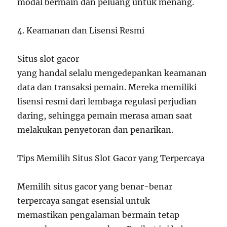
modal bermain dan peluang untuk menang.
4. Keamanan dan Lisensi Resmi
Situs slot gacor
yang handal selalu mengedepankan keamanan
data dan transaksi pemain. Mereka memiliki
lisensi resmi dari lembaga regulasi perjudian
daring, sehingga pemain merasa aman saat
melakukan penyetoran dan penarikan.
Tips Memilih Situs Slot Gacor yang Terpercaya
Memilih situs gacor yang benar-benar
terpercaya sangat esensial untuk
memastikan pengalaman bermain tetap