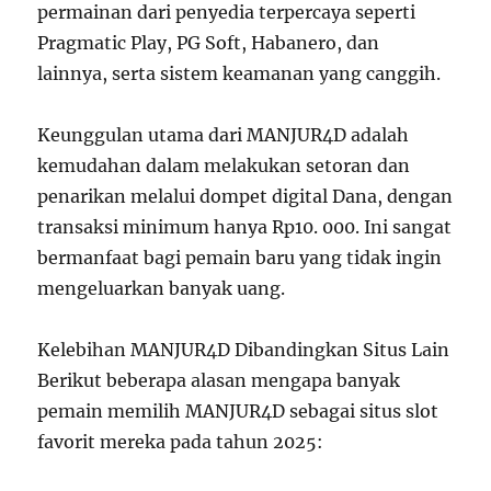
permainan dari penyedia terpercaya seperti
Pragmatic Play, PG Soft, Habanero, dan
lainnya, serta sistem keamanan yang canggih.
Keunggulan utama dari MANJUR4D adalah
kemudahan dalam melakukan setoran dan
penarikan melalui dompet digital Dana, dengan
transaksi minimum hanya Rp10. 000. Ini sangat
bermanfaat bagi pemain baru yang tidak ingin
mengeluarkan banyak uang.
Kelebihan MANJUR4D Dibandingkan Situs Lain
Berikut beberapa alasan mengapa banyak
pemain memilih MANJUR4D sebagai situs slot
favorit mereka pada tahun 2025: