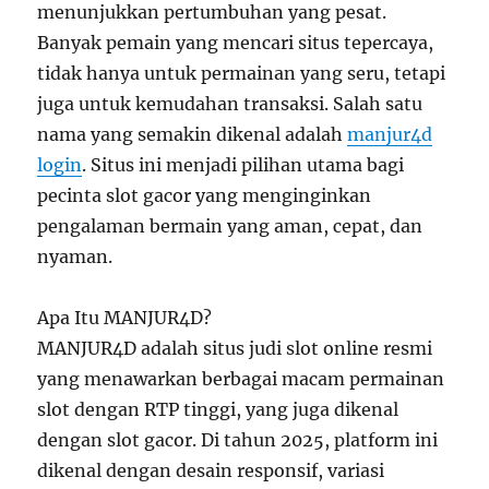
menunjukkan pertumbuhan yang pesat.
Banyak pemain yang mencari situs tepercaya,
tidak hanya untuk permainan yang seru, tetapi
juga untuk kemudahan transaksi. Salah satu
nama yang semakin dikenal adalah
manjur4d
login
. Situs ini menjadi pilihan utama bagi
pecinta slot gacor yang menginginkan
pengalaman bermain yang aman, cepat, dan
nyaman.
Apa Itu MANJUR4D?
MANJUR4D adalah situs judi slot online resmi
yang menawarkan berbagai macam permainan
slot dengan RTP tinggi, yang juga dikenal
dengan slot gacor. Di tahun 2025, platform ini
dikenal dengan desain responsif, variasi