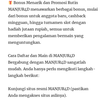
Bonus Menarik dan Promosi Rutin
MANJUR4D menawarkan berbagai bonus, mulai
dari bonus untuk anggota baru, cashback
mingguan, hingga turnamen slot dengan
hadiah jutaan rupiah, semua untuk
memberikan pengalaman bermain yang
menguntungkan.
Cara Daftar dan Main di MANJUR4D
Bergabung dengan MANJUR4D sangatlah
mudah. Anda hanya perlu mengikuti langkah-
langkah berikut:
Kunjungi situs resmi MANJUR4D (pastikan
Anda mengakses situs aslinya).