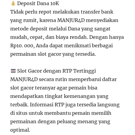
Deposit Dana 10K
Tidak perlu repot melakukan transfer bank
yang rumit, karena MANJUR4D menyediakan
metode deposit melalui Dana yang sangat
mudah, cepat, dan biaya rendah. Dengan hanya
Rp10. 000, Anda dapat menikmati berbagai
permainan slot gacor yang tersedia.
Slot Gacor dengan RTP Tertinggi
MANJUR4D secara rutin memperbarui daftar
slot gacor teranyar agar pemain bisa
mendapatkan tingkat kemenangan yang
terbaik. Informasi RTP juga tersedia langsung
di situs untuk membantu pemain memilih
permainan dengan peluang menang yang
optimal.