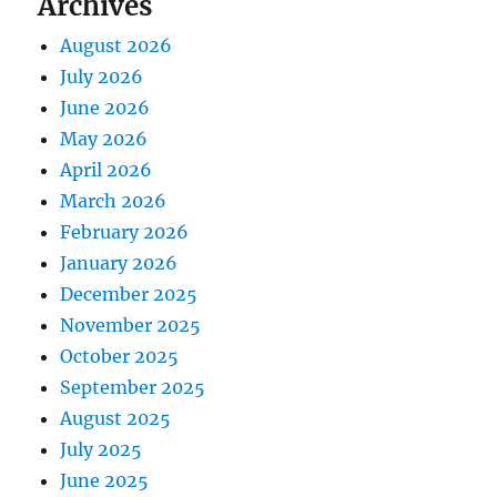
Archives
August 2026
July 2026
June 2026
May 2026
April 2026
March 2026
February 2026
January 2026
December 2025
November 2025
October 2025
September 2025
August 2025
July 2025
June 2025