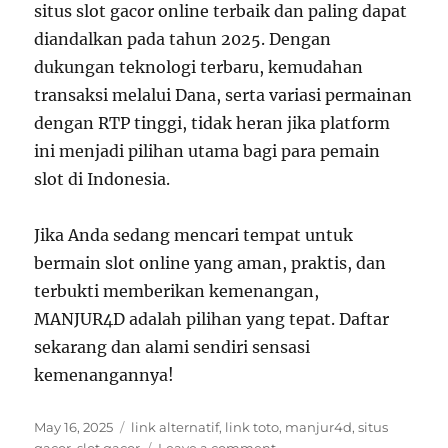
situs slot gacor online terbaik dan paling dapat
diandalkan pada tahun 2025. Dengan
dukungan teknologi terbaru, kemudahan
transaksi melalui Dana, serta variasi permainan
dengan RTP tinggi, tidak heran jika platform
ini menjadi pilihan utama bagi para pemain
slot di Indonesia.
Jika Anda sedang mencari tempat untuk
bermain slot online yang aman, praktis, dan
terbukti memberikan kemenangan,
MANJUR4D adalah pilihan yang tepat. Daftar
sekarang dan alami sendiri sensasi
kemenangannya!
Posted
Tags
May 16, 2025
link alternatif
,
link toto
,
manjur4d
,
situs
on
on