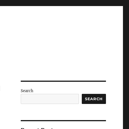
g
Search
SEARCH