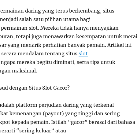
permainan daring yang terus berkembang, situs
menjadi salah satu pilihan utama bagi
permainan slot. Mereka tidak hanya menyajikan
buran, tetapi juga menawarkan kesempatan untuk mera
r yang menarik perhatian banyak pemain. Artikel ini
secara mendalam tentang situs
slot
engapa mereka begitu diminati, serta tips untuk
gan maksimal.
ud dengan Situs Slot Gacor?
 adalah platform perjudian daring yang terkenal
at kemenangan (payout) yang tinggi dan sering
pot kepada pemain. Istilah “gacor” berasal dari bahasa
erarti “sering keluar” atau