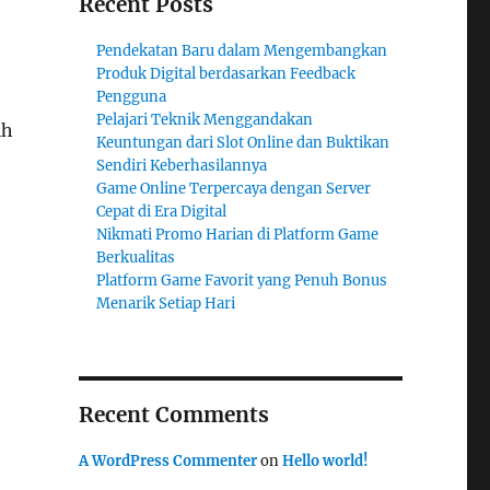
Recent Posts
Pendekatan Baru dalam Mengembangkan
Produk Digital berdasarkan Feedback
Pengguna
Pelajari Teknik Menggandakan
ih
Keuntungan dari Slot Online dan Buktikan
Sendiri Keberhasilannya
Game Online Terpercaya dengan Server
Cepat di Era Digital
Nikmati Promo Harian di Platform Game
Berkualitas
Platform Game Favorit yang Penuh Bonus
Menarik Setiap Hari
Recent Comments
A WordPress Commenter
on
Hello world!