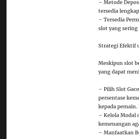
– Metode Deposi
tersedia lengkap
– Tersedia Perm
slot yang seri
Strategi Efektif
Meskipun slot be
yang dapat men
– Pilih Slot Gac
persentase kem
kepada pemain. 
– Kelola Modal 
kemenangan agar
– Manfaatkan B