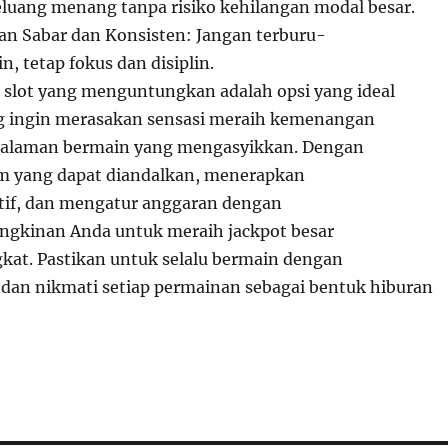
uang menang tanpa risiko kehilangan modal besar.
n Sabar dan Konsisten: Jangan terburu-
n, tetap fokus dan disiplin.
 slot yang menguntungkan adalah opsi yang ideal
g ingin merasakan sensasi meraih kemenangan
ngalaman bermain yang mengasyikkan. Dengan
m yang dapat diandalkan, menerapkan
ktif, dan mengatur anggaran dengan
ngkinan Anda untuk meraih jackpot besar
at. Pastikan untuk selalu bermain dengan
dan nikmati setiap permainan sebagai bentuk hiburan