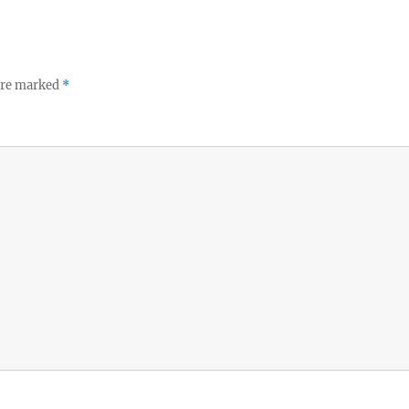
 are marked
*