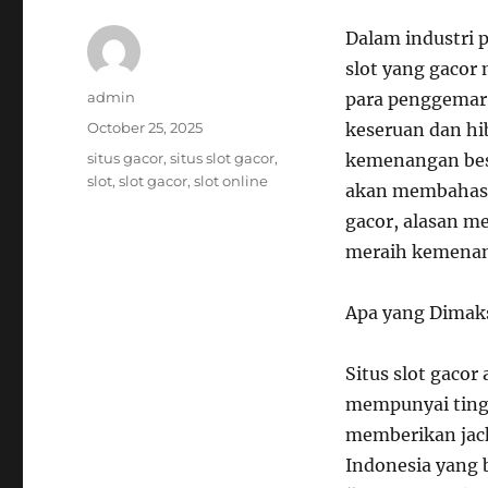
Dalam industri 
slot yang gacor 
Author
admin
para penggemar 
Posted
October 25, 2025
keseruan dan hi
on
Tags
situs gacor
,
situs slot gacor
,
kemenangan besa
slot
,
slot gacor
,
slot online
akan membahas 
gacor, alasan m
meraih kemenan
Apa yang Dimaks
Situs slot gacor
mempunyai tingk
memberikan jack
Indonesia yang b