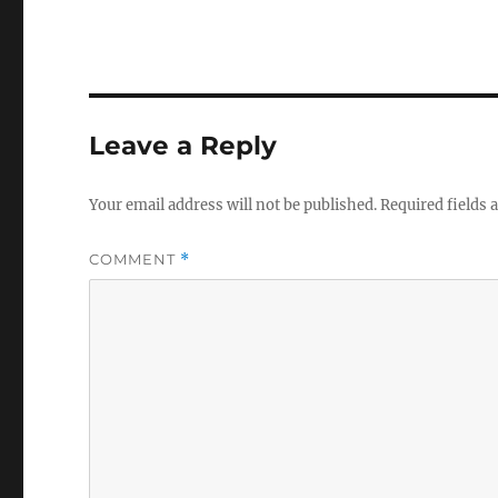
Leave a Reply
Your email address will not be published.
Required fields
COMMENT
*