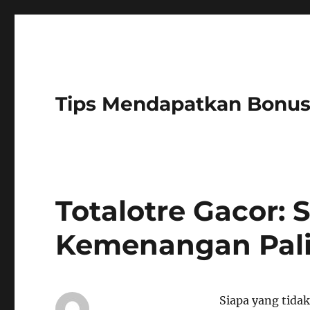
Tips Mendapatkan Bonus 
Totalotre Gacor: 
Kemenangan Pal
Siapa yang tida