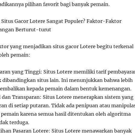
adikannya pilihan favorit bagi banyak pemain.
Situs Gacor Lotere Sangat Populer? Faktor-Faktor
ngan Berturut-turut
ktor yang menjadikan situs gacor Lotere begitu terkenal
oleh pemain:
ran yang Tinggi: Situs Lotere memiliki tarif pembayara
k dibandingkan situs lain. Ini menunjukkan bahwa lebih
kembalikan kepada pemain dalam bentuk kemenangan.
l dan Transparan: Situs Lotere menerapkan sistem yang
ran di setiap putaran. Tidak ada penipuan atau manipula
pemain karena semua hasil ditentukan oleh algoritma
dak terduga.
lihan Pasaran Lotere: Situs Lotere menawarkan banyak