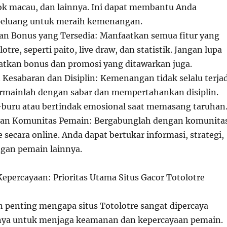
lok macau, dan lainnya. Ini dapat membantu Anda
eluang untuk meraih kemenangan.
an Bonus yang Tersedia: Manfaatkan semua fitur yang
lotre, seperti paito, live draw, dan statistik. Jangan lupa
tkan bonus dan promosi yang ditawarkan juga.
Kesabaran dan Disiplin: Kemenangan tidak selalu terjad
ermainlah dengan sabar dan mempertahankan disiplin.
-buru atau bertindak emosional saat memasang taruhan
an Komunitas Pemain: Bergabunglah dengan komunita
 secara online. Anda dapat bertukar informasi, strategi,
ngan pemain lainnya.
percayaan: Prioritas Utama Situs Gacor Totolotre
an penting mengapa situs Totolotre sangat dipercaya
inya untuk menjaga keamanan dan kepercayaan pemain.