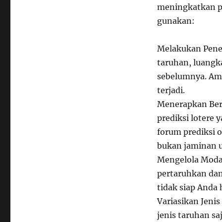
meningkatkan pe
gunakan:
Melakukan Penel
taruhan, luangk
sebelumnya. Ama
terjadi.
Menerapkan Ber
prediksi lotere 
forum prediksi 
bukan jaminan 
Mengelola Modal
pertaruhkan dan
tidak siap Anda 
Variasikan Jeni
jenis taruhan sa