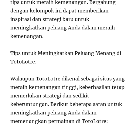
tips untuk meraih kemenangan. Bergabung
dengan kelompok ini dapat memberikan
inspirasi dan strategi baru untuk
meningkatkan peluang Anda dalam meraih
kemenangan.
Tips untuk Meningkatkan Peluang Menang di
TotoLotre:
Walaupun TotoLotre dikenal sebagai situs yang
meraih kemenangan tinggi, keberhasilan tetap
memerlukan strategi dan sedikit
keberuntungan. Berikut beberapa saran untuk
meningkatkan peluang Anda dalam
memenangkan permainan di TotoLotre: