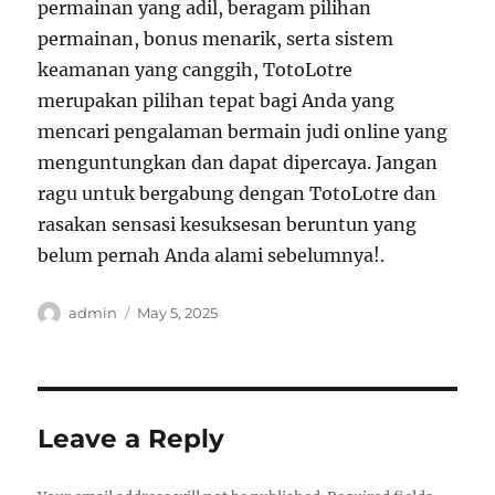
permainan yang adil, beragam pilihan
permainan, bonus menarik, serta sistem
keamanan yang canggih, TotoLotre
merupakan pilihan tepat bagi Anda yang
mencari pengalaman bermain judi online yang
menguntungkan dan dapat dipercaya. Jangan
ragu untuk bergabung dengan TotoLotre dan
rasakan sensasi kesuksesan beruntun yang
belum pernah Anda alami sebelumnya!.
Author
Posted
admin
May 5, 2025
on
Leave a Reply