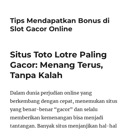
Tips Mendapatkan Bonus di
Slot Gacor Online
Situs Toto Lotre Paling
Gacor: Menang Terus,
Tanpa Kalah
Dalam dunia perjudian online yang
berkembang dengan cepat, menemukan situs
yang benar-benar “gacor” dan selalu
memberikan kemenangan bisa menjadi
tantangan. Banyak situs menjanjikan hal-hal