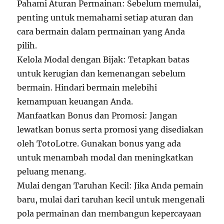
Pahami Aturan Permainan: Sebelum memulai,
penting untuk memahami setiap aturan dan
cara bermain dalam permainan yang Anda
pilih.
Kelola Modal dengan Bijak: Tetapkan batas
untuk kerugian dan kemenangan sebelum
bermain. Hindari bermain melebihi
kemampuan keuangan Anda.
Manfaatkan Bonus dan Promosi: Jangan
lewatkan bonus serta promosi yang disediakan
oleh TotoLotre. Gunakan bonus yang ada
untuk menambah modal dan meningkatkan
peluang menang.
Mulai dengan Taruhan Kecil: Jika Anda pemain
baru, mulai dari taruhan kecil untuk mengenali
pola permainan dan membangun kepercayaan