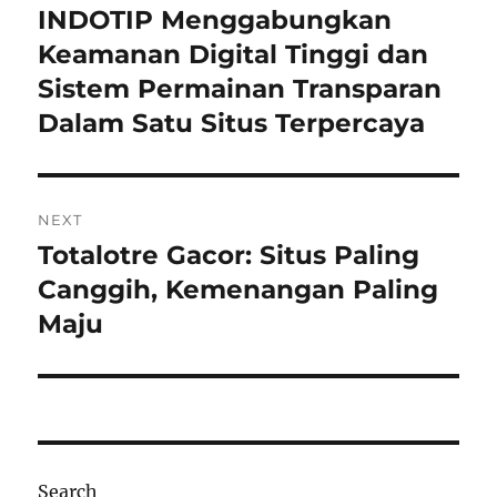
navigation
INDOTIP Menggabungkan
Previous
post:
Keamanan Digital Tinggi dan
Sistem Permainan Transparan
Dalam Satu Situs Terpercaya
NEXT
Totalotre Gacor: Situs Paling
Next
post:
Canggih, Kemenangan Paling
Maju
Search