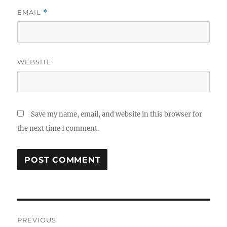
EMAIL
*
WEBSITE
Save my name, email, and website in this browser for
the next time I comment.
Post
PREVIOUS