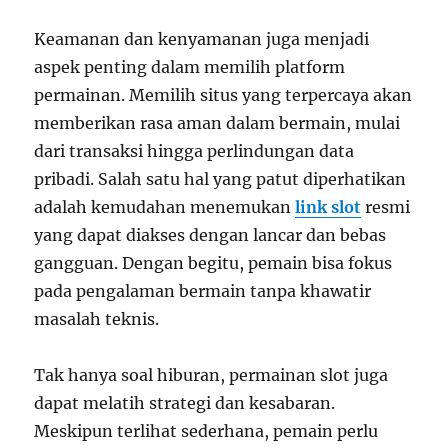
Keamanan dan kenyamanan juga menjadi
aspek penting dalam memilih platform
permainan. Memilih situs yang terpercaya akan
memberikan rasa aman dalam bermain, mulai
dari transaksi hingga perlindungan data
pribadi. Salah satu hal yang patut diperhatikan
adalah kemudahan menemukan
link slot
resmi
yang dapat diakses dengan lancar dan bebas
gangguan. Dengan begitu, pemain bisa fokus
pada pengalaman bermain tanpa khawatir
masalah teknis.
Tak hanya soal hiburan, permainan slot juga
dapat melatih strategi dan kesabaran.
Meskipun terlihat sederhana, pemain perlu