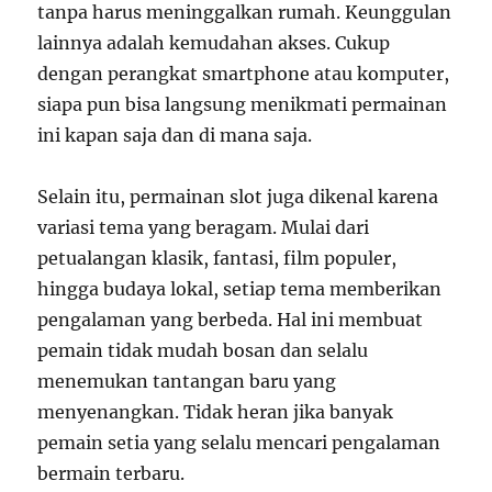
tanpa harus meninggalkan rumah. Keunggulan
lainnya adalah kemudahan akses. Cukup
dengan perangkat smartphone atau komputer,
siapa pun bisa langsung menikmati permainan
ini kapan saja dan di mana saja.
Selain itu, permainan slot juga dikenal karena
variasi tema yang beragam. Mulai dari
petualangan klasik, fantasi, film populer,
hingga budaya lokal, setiap tema memberikan
pengalaman yang berbeda. Hal ini membuat
pemain tidak mudah bosan dan selalu
menemukan tantangan baru yang
menyenangkan. Tidak heran jika banyak
pemain setia yang selalu mencari pengalaman
bermain terbaru.