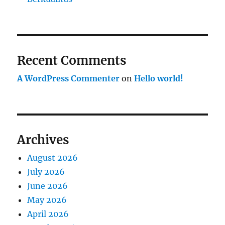
Recent Comments
A WordPress Commenter
on
Hello world!
Archives
August 2026
July 2026
June 2026
May 2026
April 2026