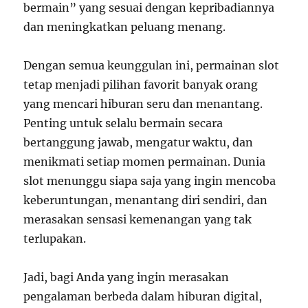
bermain” yang sesuai dengan kepribadiannya
dan meningkatkan peluang menang.
Dengan semua keunggulan ini, permainan slot
tetap menjadi pilihan favorit banyak orang
yang mencari hiburan seru dan menantang.
Penting untuk selalu bermain secara
bertanggung jawab, mengatur waktu, dan
menikmati setiap momen permainan. Dunia
slot menunggu siapa saja yang ingin mencoba
keberuntungan, menantang diri sendiri, dan
merasakan sensasi kemenangan yang tak
terlupakan.
Jadi, bagi Anda yang ingin merasakan
pengalaman berbeda dalam hiburan digital,