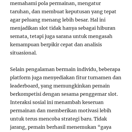
memahami pola permainan, mengatur
taruhan, dan membuat keputusan yang tepat
agar peluang menang lebih besar. Hal ini
menjadikan slot tidak hanya sebagai hiburan
semata, tetapi juga sarana untuk mengasah
kemampuan berpikir cepat dan analisis
situasional.
Selain pengalaman bermain individu, beberapa
platform juga menyediakan fitur turnamen dan
leaderboard, yang memungkinkan pemain
berkompetisi dengan sesama penggemar slot.
Interaksi sosial ini menambah keseruan
permainan dan memberikan motivasi lebih
untuk terus mencoba strategi baru. Tidak
jarang, pemain berhasil menemukan “gaya