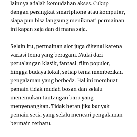
lainnya adalah kemudahan akses. Cukup
dengan perangkat smartphone atau komputer,
siapa pun bisa langsung menikmati permainan
ini kapan saja dan di mana saja.
Selain itu, permainan slot juga dikenal karena
variasi tema yang beragam. Mulai dari
petualangan klasik, fantasi, film populer,
hingga budaya lokal, setiap tema memberikan
pengalaman yang berbeda. Hal ini membuat
pemain tidak mudah bosan dan selalu
menemukan tantangan baru yang
menyenangkan. Tidak heran jika banyak
pemain setia yang selalu mencari pengalaman
bermain terbaru.