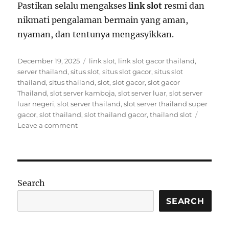
Pastikan selalu mengakses
link slot
resmi dan
nikmati pengalaman bermain yang aman,
nyaman, dan tentunya mengasyikkan.
Posted
Tags
December 19, 2025
link slot
,
link slot gacor thailand
,
on
server thailand
,
situs slot
,
situs slot gacor
,
situs slot
thailand
,
situs thailand
,
slot
,
slot gacor
,
slot gacor
Thailand
,
slot server kamboja
,
slot server luar
,
slot server
luar negeri
,
slot server thailand
,
slot server thailand super
gacor
,
slot thailand
,
slot thailand gacor
,
thailand slot
on
Leave a comment
Rasakan
Sensasi
Seru
dan
Menegangkan
Search
di
Dunia
SEARCH
Permainan
Online