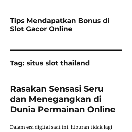
Tips Mendapatkan Bonus di
Slot Gacor Online
Tag:
situs slot thailand
Rasakan Sensasi Seru
dan Menegangkan di
Dunia Permainan Online
Dalam era digital saat ini, hiburan tidak lagi