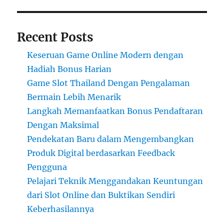
Recent Posts
Keseruan Game Online Modern dengan
Hadiah Bonus Harian
Game Slot Thailand Dengan Pengalaman
Bermain Lebih Menarik
Langkah Memanfaatkan Bonus Pendaftaran
Dengan Maksimal
Pendekatan Baru dalam Mengembangkan
Produk Digital berdasarkan Feedback
Pengguna
Pelajari Teknik Menggandakan Keuntungan
dari Slot Online dan Buktikan Sendiri
Keberhasilannya