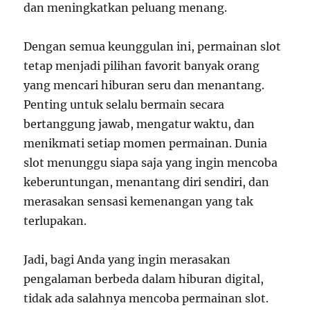
dan meningkatkan peluang menang.
Dengan semua keunggulan ini, permainan slot
tetap menjadi pilihan favorit banyak orang
yang mencari hiburan seru dan menantang.
Penting untuk selalu bermain secara
bertanggung jawab, mengatur waktu, dan
menikmati setiap momen permainan. Dunia
slot menunggu siapa saja yang ingin mencoba
keberuntungan, menantang diri sendiri, dan
merasakan sensasi kemenangan yang tak
terlupakan.
Jadi, bagi Anda yang ingin merasakan
pengalaman berbeda dalam hiburan digital,
tidak ada salahnya mencoba permainan slot.