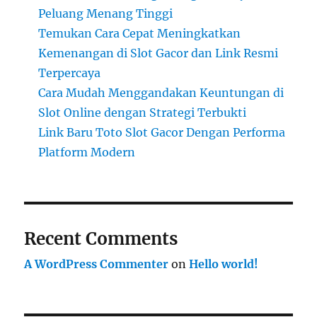
Peluang Menang Tinggi
Temukan Cara Cepat Meningkatkan
Kemenangan di Slot Gacor dan Link Resmi
Terpercaya
Cara Mudah Menggandakan Keuntungan di
Slot Online dengan Strategi Terbukti
Link Baru Toto Slot Gacor Dengan Performa
Platform Modern
Recent Comments
A WordPress Commenter
on
Hello world!