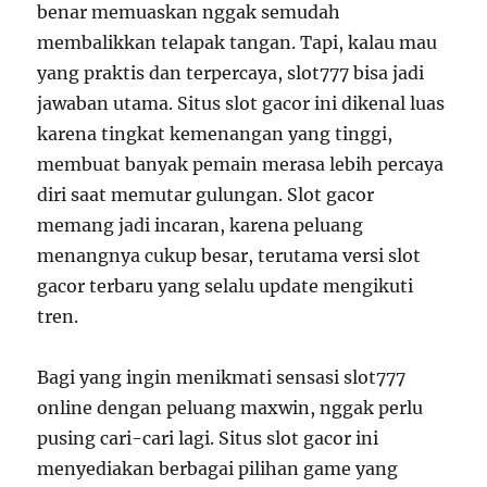
benar memuaskan nggak semudah
membalikkan telapak tangan. Tapi, kalau mau
yang praktis dan terpercaya, slot777 bisa jadi
jawaban utama. Situs slot gacor ini dikenal luas
karena tingkat kemenangan yang tinggi,
membuat banyak pemain merasa lebih percaya
diri saat memutar gulungan. Slot gacor
memang jadi incaran, karena peluang
menangnya cukup besar, terutama versi slot
gacor terbaru yang selalu update mengikuti
tren.
Bagi yang ingin menikmati sensasi slot777
online dengan peluang maxwin, nggak perlu
pusing cari-cari lagi. Situs slot gacor ini
menyediakan berbagai pilihan game yang