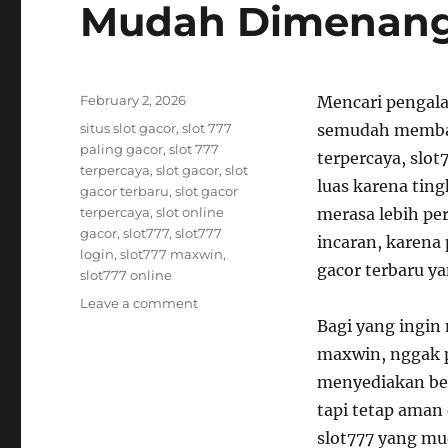
Mudah Dimenan
Posted
February 2, 2026
Mencari pengal
on
Tags
situs slot gacor
,
slot 777
semudah membali
paling gacor
,
slot 777
terpercaya, slot7
terpercaya
,
slot gacor
,
slot
luas karena ti
gacor terbaru
,
slot gacor
terpercaya
,
slot online
merasa lebih pe
gacor
,
slot777
,
slot777
incaran, karena
login
,
slot777 maxwin
,
gacor terbaru ya
slot777 online
on
Leave a comment
Slot777
Bagi yang ingin
dengan
maxwin, nggak pe
Karakter
menyediakan ber
Game
yang
tapi tetap aman 
Mudah
slot777 yang mu