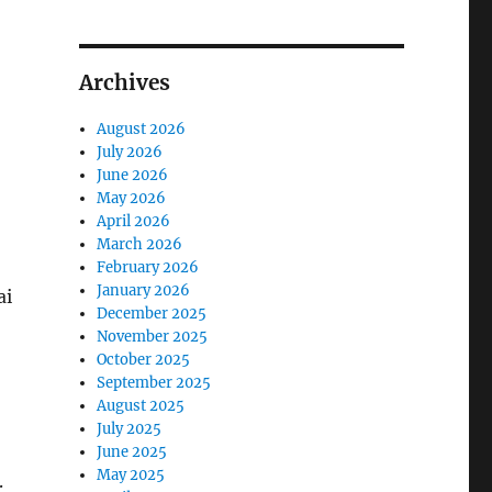
Archives
August 2026
July 2026
June 2026
May 2026
April 2026
March 2026
February 2026
January 2026
ai
December 2025
November 2025
October 2025
September 2025
August 2025
July 2025
June 2025
May 2025
.