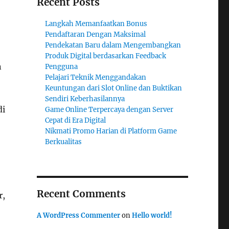
Recent Posts
Langkah Memanfaatkan Bonus
Pendaftaran Dengan Maksimal
Pendekatan Baru dalam Mengembangkan
Produk Digital berdasarkan Feedback
n
Pengguna
Pelajari Teknik Menggandakan
Keuntungan dari Slot Online dan Buktikan
Sendiri Keberhasilannya
di
Game Online Terpercaya dengan Server
Cepat di Era Digital
Nikmati Promo Harian di Platform Game
Berkualitas
Recent Comments
r,
A WordPress Commenter
on
Hello world!