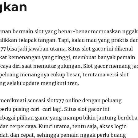
gkan
aman bermain slot yang benar-benar memuaskan nggak
kkan telapak tangan. Tapi, kalau mau yang praktis da
77 bisa jadi jawaban utama. Situs slot gacor ini dikenal
ngkat kemenangan yang tinggi, membuat banyak pemain
rcaya diri saat memutar gulungan. Slot gacor memang ja
 peluang menangnya cukup besar, terutama versi slot
ng selalu update mengikuti tren.
 menikmati sensasi slot777 online dengan peluang
rlu pusing cari-cari lagi. Situs slot gacor ini
bagai pilihan game yang mampu bikin jantung berdeba
dan terpercaya. Kunci utama, tentu saja, akses login
dah dan cepat, sehingga pemain nggak perlu buang