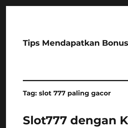
Tips Mendapatkan Bonus 
Tag:
slot 777 paling gacor
Slot777 dengan 