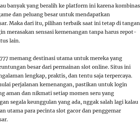
au banyak yang beralih ke platform ini karena kombinas
 game dan peluang besar untuk mendapatkan
. Maka dari itu, pilihan terbaik saat ini tetap di tangan
in merasakan sensasi kemenangan tanpa harus repot-
tus lain.
t777 memang destinasi utama untuk mereka yang
untungan besar dari permainan slot online. Situs ini
alaman lengkap, praktis, dan tentu saja terpercaya.
ulai perjalanan kemenangan, pastikan untuk login
ng aman dan nikmati setiap momen seru yang
gan segala keunggulan yang ada, nggak salah lagi kalau
ihan utama para pecinta slot gacor dan penggemar
ar.