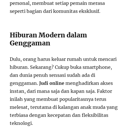
personal, membuat setiap pemain merasa
seperti bagian dari komunitas eksklusif.
Hiburan Modern dalam
Genggaman
Dulu, orang harus keluar rumah untuk mencari
hiburan. Sekarang? Cukup buka smartphone,
dan dunia penuh sensasi sudah ada di
genggaman.
Judi online
menghadirkan akses
instan, dari mana saja dan kapan saja. Faktor
inilah yang membuat popularitasnya terus
melesat, terutama di kalangan anak muda yang
terbiasa dengan kecepatan dan fleksibilitas
teknologi.