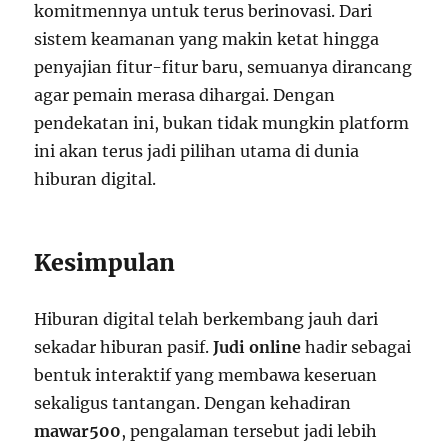
komitmennya untuk terus berinovasi. Dari
sistem keamanan yang makin ketat hingga
penyajian fitur-fitur baru, semuanya dirancang
agar pemain merasa dihargai. Dengan
pendekatan ini, bukan tidak mungkin platform
ini akan terus jadi pilihan utama di dunia
hiburan digital.
Kesimpulan
Hiburan digital telah berkembang jauh dari
sekadar hiburan pasif.
Judi online
hadir sebagai
bentuk interaktif yang membawa keseruan
sekaligus tantangan. Dengan kehadiran
mawar500
, pengalaman tersebut jadi lebih