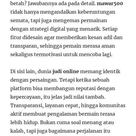
betah? Jawabannya ada pada detail.
mawar500
tidak hanya mengandalkan keberuntungan
semata, tapi juga mengemas permainan
dengan strategi digital yang menarik. Setiap
fitur didesain agar memberikan kesan adil dan
transparan, sehingga pemain merasa aman
sekaligus termotivasi untuk mencoba lagi.
Di sisi lain, dunia
judi online
memang identik
dengan persaingan. Tetapi ketika sebuah
platform bisa membangun reputasi dengan
kepercayaan, itu jelas jadi nilai tambah.
Transparansi, layanan cepat, hingga komunitas
aktif membuat pengalaman bermain terasa
lebih hidup. Bukan cuma soal menang atau
kalah, tapi juga bagaimana perjalanan itu