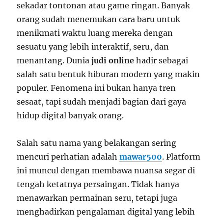
sekadar tontonan atau game ringan. Banyak
orang sudah menemukan cara baru untuk
menikmati waktu luang mereka dengan
sesuatu yang lebih interaktif, seru, dan
menantang. Dunia
judi online
hadir sebagai
salah satu bentuk hiburan modern yang makin
populer. Fenomena ini bukan hanya tren
sesaat, tapi sudah menjadi bagian dari gaya
hidup digital banyak orang.
Salah satu nama yang belakangan sering
mencuri perhatian adalah
mawar500
. Platform
ini muncul dengan membawa nuansa segar di
tengah ketatnya persaingan. Tidak hanya
menawarkan permainan seru, tetapi juga
menghadirkan pengalaman digital yang lebih