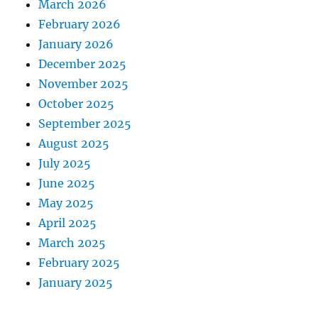
March 2026
February 2026
January 2026
December 2025
November 2025
October 2025
September 2025
August 2025
July 2025
June 2025
May 2025
April 2025
March 2025
February 2025
January 2025