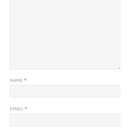
NAME
*
EMAIL
*