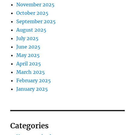
November 2025
October 2025
September 2025
August 2025
July 2025
June 2025
May 2025
April 2025
March 2025
February 2025
January 2025
Categories