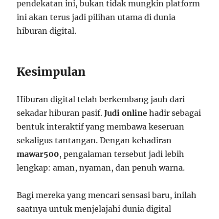
pendekatan ini, bukan tidak mungkin platform
ini akan terus jadi pilihan utama di dunia
hiburan digital.
Kesimpulan
Hiburan digital telah berkembang jauh dari
sekadar hiburan pasif.
Judi online
hadir sebagai
bentuk interaktif yang membawa keseruan
sekaligus tantangan. Dengan kehadiran
mawar500
, pengalaman tersebut jadi lebih
lengkap: aman, nyaman, dan penuh warna.
Bagi mereka yang mencari sensasi baru, inilah
saatnya untuk menjelajahi dunia digital