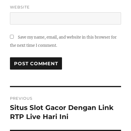
WEBSITE
Save my name, email, and website in this browser for
the next time I comment.
Post
PREVIOUS
navigation
Situs Slot Gacor Dengan Link
Previous
post:
RTP Live Hari Ini