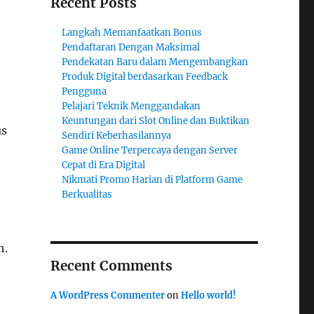
Recent Posts
Langkah Memanfaatkan Bonus
Pendaftaran Dengan Maksimal
Pendekatan Baru dalam Mengembangkan
Produk Digital berdasarkan Feedback
Pengguna
Pelajari Teknik Menggandakan
Keuntungan dari Slot Online dan Buktikan
us
Sendiri Keberhasilannya
Game Online Terpercaya dengan Server
Cepat di Era Digital
Nikmati Promo Harian di Platform Game
Berkualitas
h.
Recent Comments
A WordPress Commenter
on
Hello world!