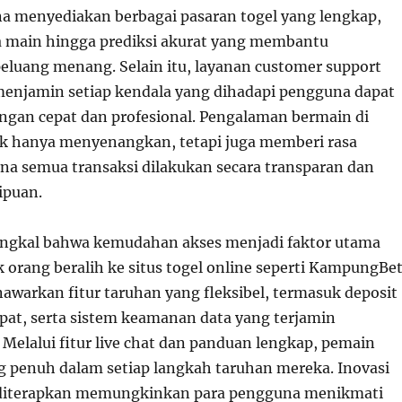
ena menyediakan berbagai pasaran togel yang lengkap,
a main hingga prediksi akurat yang membantu
luang menang. Selain itu, layanan customer support
menjamin setiap kendala yang dihadapi pengguna dapat
engan cepat dan profesional. Pengalaman bermain di
dak hanya menyenangkan, tetapi juga memberi rasa
ena semua transaksi dilakukan secara transparan dan
ipuan.
angkal bahwa kemudahan akses menjadi faktor utama
orang beralih ke situs togel online seperti KampungBet
nawarkan fitur taruhan yang fleksibel, termasuk deposit
pat, serta sistem keamanan data yang terjamin
 Melalui fitur live chat dan panduan lengkap, pemain
 penuh dalam setiap langkah taruhan mereka. Inovasi
 diterapkan memungkinkan para pengguna menikmati