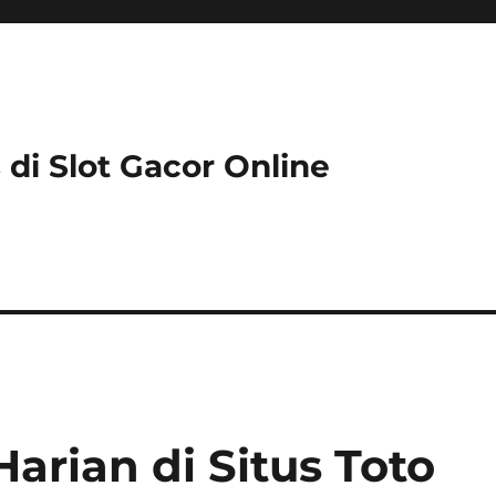
di Slot Gacor Online
arian di Situs Toto