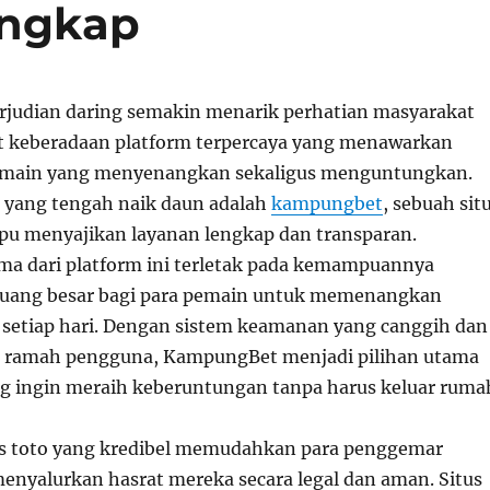
ungkap
erjudian daring semakin menarik perhatian masyarakat
t keberadaan platform terpercaya yang menawarkan
main yang menyenangkan sekaligus menguntungkan.
 yang tengah naik daun adalah
kampungbet
, sebuah sit
u menyajikan layanan lengkap dan transparan.
a dari platform ini terletak pada kemampuannya
uang besar bagi para pemain untuk memenangkan
s setiap hari. Dengan sistem keamanan yang canggih dan
 ramah pengguna, KampungBet menjadi pilihan utama
g ingin meraih keberuntungan tanpa harus keluar ruma
us toto yang kredibel memudahkan para penggemar
enyalurkan hasrat mereka secara legal dan aman. Situs