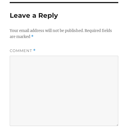
Leave a Reply
Your email address will not be published.
Required fields
are marked
*
COMMENT
*