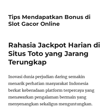
Tips Mendapatkan Bonus di
Slot Gacor Online
Rahasia Jackpot Harian di
Situs Toto yang Jarang
Terungkap
Inovasi dunia perjudian daring semakin
menarik perhatian masyarakat Indonesia
berkat keberadaan platform terpercaya yang
menawarkan pengalaman bermain yang
menyenangkan sekaligus menguntungkan.