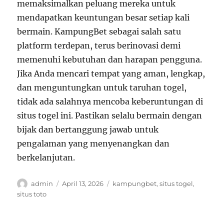
memaksimalkan peluang mereka untuk
mendapatkan keuntungan besar setiap kali
bermain. KampungBet sebagai salah satu
platform terdepan, terus berinovasi demi
memenuhi kebutuhan dan harapan pengguna.
Jika Anda mencari tempat yang aman, lengkap,
dan menguntungkan untuk taruhan togel,
tidak ada salahnya mencoba keberuntungan di
situs togel ini. Pastikan selalu bermain dengan
bijak dan bertanggung jawab untuk
pengalaman yang menyenangkan dan
berkelanjutan.
Author
Posted
Tags
admin
April 13, 2026
kampungbet
,
situs togel
,
on
situs toto