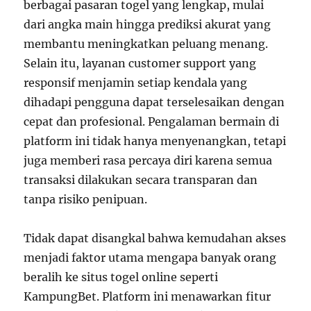
berbagai pasaran togel yang lengkap, mulai
dari angka main hingga prediksi akurat yang
membantu meningkatkan peluang menang.
Selain itu, layanan customer support yang
responsif menjamin setiap kendala yang
dihadapi pengguna dapat terselesaikan dengan
cepat dan profesional. Pengalaman bermain di
platform ini tidak hanya menyenangkan, tetapi
juga memberi rasa percaya diri karena semua
transaksi dilakukan secara transparan dan
tanpa risiko penipuan.
Tidak dapat disangkal bahwa kemudahan akses
menjadi faktor utama mengapa banyak orang
beralih ke situs togel online seperti
KampungBet. Platform ini menawarkan fitur