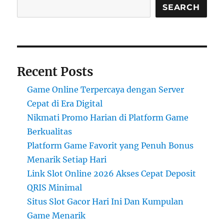
SEARCH
Recent Posts
Game Online Terpercaya dengan Server
Cepat di Era Digital
Nikmati Promo Harian di Platform Game
Berkualitas
Platform Game Favorit yang Penuh Bonus
Menarik Setiap Hari
Link Slot Online 2026 Akses Cepat Deposit
QRIS Minimal
Situs Slot Gacor Hari Ini Dan Kumpulan
Game Menarik