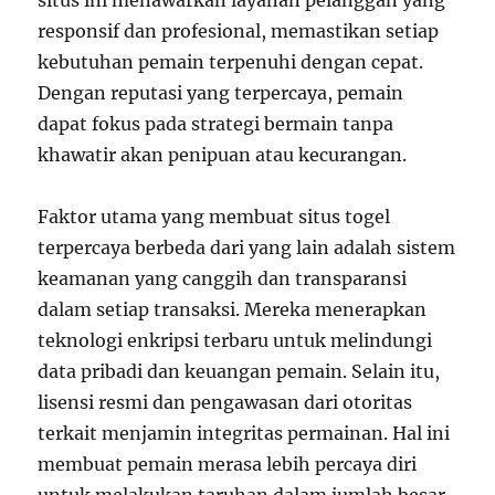
situs ini menawarkan layanan pelanggan yang
responsif dan profesional, memastikan setiap
kebutuhan pemain terpenuhi dengan cepat.
Dengan reputasi yang terpercaya, pemain
dapat fokus pada strategi bermain tanpa
khawatir akan penipuan atau kecurangan.
Faktor utama yang membuat situs togel
terpercaya berbeda dari yang lain adalah sistem
keamanan yang canggih dan transparansi
dalam setiap transaksi. Mereka menerapkan
teknologi enkripsi terbaru untuk melindungi
data pribadi dan keuangan pemain. Selain itu,
lisensi resmi dan pengawasan dari otoritas
terkait menjamin integritas permainan. Hal ini
membuat pemain merasa lebih percaya diri