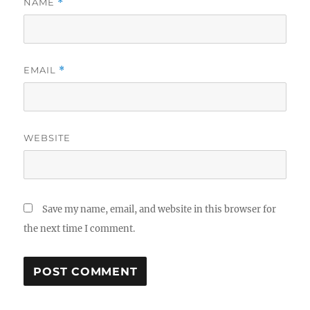
NAME
*
EMAIL
*
WEBSITE
Save my name, email, and website in this browser for
the next time I comment.