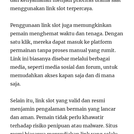
dan kenyamanan menjadi prioritas utama saat
menggunakan link slot terpercaya.
Penggunaan link slot juga memungkinkan
pemain menghemat waktu dan tenaga. Dengan
satu klik, mereka dapat masuk ke platform
permainan tanpa proses manual yang rumit.
Link ini biasanya disebar melalui berbagai
media, seperti media sosial dan forum, untuk
memudahkan akses kapan saja dan di mana
saja.
Selain itu, link slot yang valid dan resmi
menjamin pengalaman bermain yang lancar
dan aman. Pemain tidak perlu khawatir
terhadap risiko penipuan atau malware. Situs