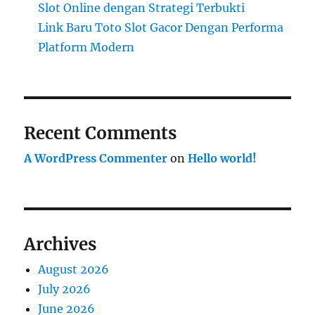
Slot Online dengan Strategi Terbukti
Link Baru Toto Slot Gacor Dengan Performa
Platform Modern
Recent Comments
A WordPress Commenter
on
Hello world!
Archives
August 2026
July 2026
June 2026