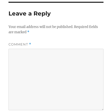
Leave a Reply
Your email address will not be published.
Required fields
are marked
*
COMMENT
*