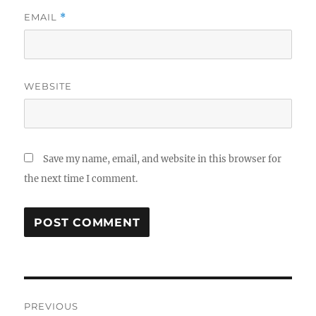
EMAIL
*
WEBSITE
Save my name, email, and website in this browser for
the next time I comment.
Post
PREVIOUS