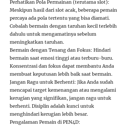
Perhatikan Pola Permainan (terutama slot):
Meskipun hasil dari slot acak, beberapa pemain
percaya ada pola tertentu yang bisa diamati.
Cobalah bermain dengan taruhan kecil terlebih
dahulu untuk mengamatinya sebelum
meningkatkan taruhan.
Bermain dengan Tenang dan Fokus: Hindari
bermain saat emosi tinggi atau terburu-buru.
Konsentrasi dan fokus dapat membantu Anda
membuat keputusan lebih baik saat bermain.
Jangan Ragu untuk Berhenti: Jika Anda sudah
mencapai target kemenangan atau mengalami
kerugian yang signifikan, jangan ragu untuk
berhenti. Disiplin adalah kunci untuk
menghindari kerugian lebih besar.
Pengalaman Pemain di PEN4D: