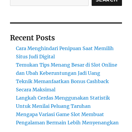
Recent Posts
Cara Menghindari Penipuan Saat Memilih
Situs Judi Digital
Temukan Tips Menang Besar di Slot Online
dan Ubah Keberuntungan Jadi Uang
Teknik Memanfaatkan Bonus Cashback
Secara Maksimal
Langkah Cerdas Menggunakan Statistik
Untuk Menilai Peluang Taruhan
Mengapa Variasi Game Slot Membuat
Pengalaman Bermain Lebih Menyenangkan