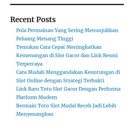
Recent Posts
Pola Permainan Yang Sering Menunjukkan
Peluang Menang Tinggi
Temukan Cara Cepat Meningkatkan
Kemenangan di Slot Gacor dan Link Resmi
Terpercaya
Cara Mudah Menggandakan Keuntungan di
Slot Online dengan Strategi Terbukti
Link Baru Toto Slot Gacor Dengan Performa
Platform Modern
Bermain Toto Slot Modal Receh Jadi Lebih
Menyenangkan