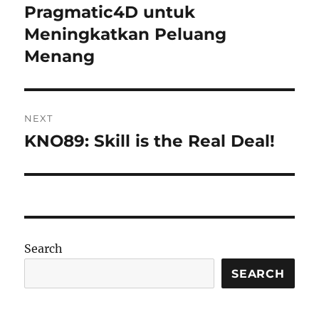
Pragmatic4D untuk
Meningkatkan Peluang
Menang
NEXT
KNO89: Skill is the Real Deal!
Next
post:
Search
SEARCH