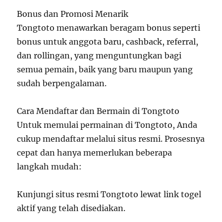
Bonus dan Promosi Menarik
Tongtoto menawarkan beragam bonus seperti
bonus untuk anggota baru, cashback, referral,
dan rollingan, yang menguntungkan bagi
semua pemain, baik yang baru maupun yang
sudah berpengalaman.
Cara Mendaftar dan Bermain di Tongtoto
Untuk memulai permainan di Tongtoto, Anda
cukup mendaftar melalui situs resmi. Prosesnya
cepat dan hanya memerlukan beberapa
langkah mudah:
Kunjungi situs resmi Tongtoto lewat link togel
aktif yang telah disediakan.