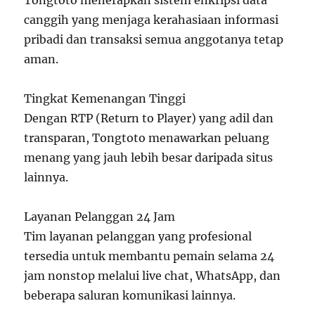
Tongtoto menerapkan sistem enkripsi data
canggih yang menjaga kerahasiaan informasi
pribadi dan transaksi semua anggotanya tetap
aman.
Tingkat Kemenangan Tinggi
Dengan RTP (Return to Player) yang adil dan
transparan, Tongtoto menawarkan peluang
menang yang jauh lebih besar daripada situs
lainnya.
Layanan Pelanggan 24 Jam
Tim layanan pelanggan yang profesional
tersedia untuk membantu pemain selama 24
jam nonstop melalui live chat, WhatsApp, dan
beberapa saluran komunikasi lainnya.