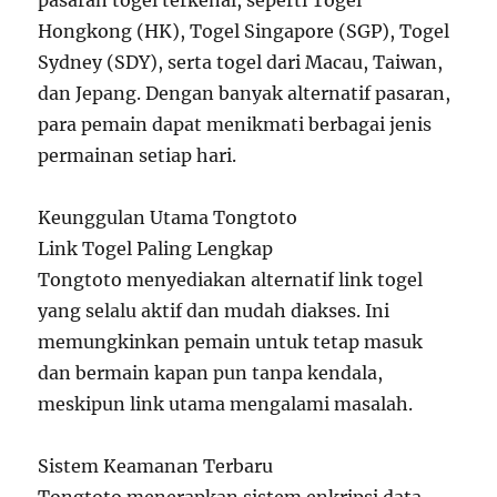
pasaran togel terkenal, seperti Togel
Hongkong (HK), Togel Singapore (SGP), Togel
Sydney (SDY), serta togel dari Macau, Taiwan,
dan Jepang. Dengan banyak alternatif pasaran,
para pemain dapat menikmati berbagai jenis
permainan setiap hari.
Keunggulan Utama Tongtoto
Link Togel Paling Lengkap
Tongtoto menyediakan alternatif link togel
yang selalu aktif dan mudah diakses. Ini
memungkinkan pemain untuk tetap masuk
dan bermain kapan pun tanpa kendala,
meskipun link utama mengalami masalah.
Sistem Keamanan Terbaru