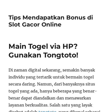
Tips Mendapatkan Bonus di
Slot Gacor Online
Main Togel via HP?
Gunakan Tongtoto!
Di zaman digital sekarang, semakin banyak
individu yang tertarik untuk bermain togel
secara daring. Namun, dari banyaknya situs
togel yang ada, hanya beberapa yang benar-
benar dapat diandalkan dan menawarkan
layanan berkualitas. Salah satu yang layak