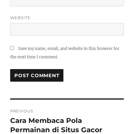
WEBSITE
Save my name, email, and website in this browser for
the next time I comment.
Post
PREVIOUS
navigation
Cara Membaca Pola
Previous
post:
Permainan di Situs Gacor