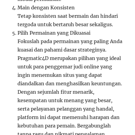
Main dengan Konsisten
Tetap konsisten saat bermain dan hindari
tergoda untuk bertaruh besar sekaligus.
Pilih Permainan yang Dikuasai
Fokuslah pada permainan yang paling Anda
kuasai dan pahami dasar strateginya.
Pragmatic4D merupakan pilihan yang ideal
untuk para penggemar judi online yang
ingin menemukan situs yang dapat
diandalkan dan menghasilkan keuntungan.
Dengan sejumlah fitur menarik,
kesempatan untuk menang yang besar,
serta pelayanan pelanggan yang handal,
platform ini dapat memenuhi harapan dan
kebutuhan para pemain. Bergabunglah
tanpa ragu dan nikmati pengalaman