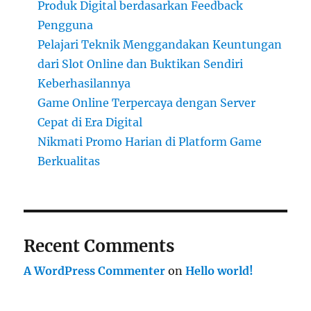
Produk Digital berdasarkan Feedback
Pengguna
Pelajari Teknik Menggandakan Keuntungan
dari Slot Online dan Buktikan Sendiri
Keberhasilannya
Game Online Terpercaya dengan Server
Cepat di Era Digital
Nikmati Promo Harian di Platform Game
Berkualitas
Recent Comments
A WordPress Commenter
on
Hello world!