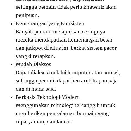
sehingga pemain tidak perlu khawatir akan
penipuan.
Kemenangan yang Konsisten
Banyak pemain melaporkan seringnya
mereka mendapatkan kemenangan besar
dan jackpot di situs ini, berkat sistem gacor
yang diterapkan.
Mudah Diakses
Dapat diakses melalui komputer atau ponsel,
sehingga pemain dapat bertaruh kapan saja
dan di mana saja.
Berbasis Teknologi Modern
Menggunakan teknologi tercanggih untuk
memberikan pengalaman bermain yang
cepat, aman, dan lancar.