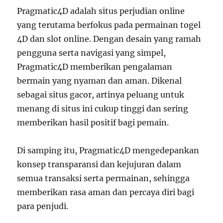
Pragmatic4D adalah situs perjudian online
yang terutama berfokus pada permainan togel
4D dan slot online. Dengan desain yang ramah
pengguna serta navigasi yang simpel,
Pragmatic4D memberikan pengalaman
bermain yang nyaman dan aman. Dikenal
sebagai situs gacor, artinya peluang untuk
menang di situs ini cukup tinggi dan sering
memberikan hasil positif bagi pemain.
Di samping itu, Pragmatic4D mengedepankan
konsep transparansi dan kejujuran dalam
semua transaksi serta permainan, sehingga
memberikan rasa aman dan percaya diri bagi
para penjudi.