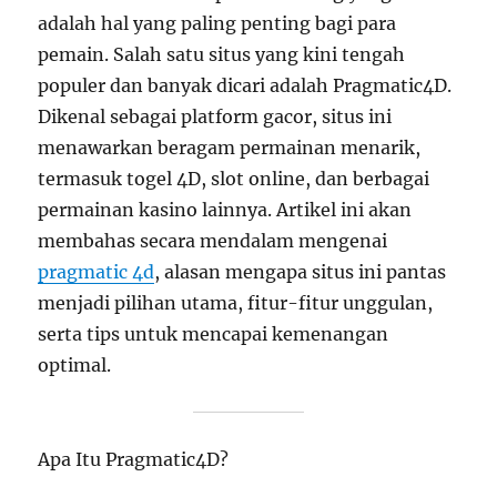
adalah hal yang paling penting bagi para
pemain. Salah satu situs yang kini tengah
populer dan banyak dicari adalah Pragmatic4D.
Dikenal sebagai platform gacor, situs ini
menawarkan beragam permainan menarik,
termasuk togel 4D, slot online, dan berbagai
permainan kasino lainnya. Artikel ini akan
membahas secara mendalam mengenai
pragmatic 4d
, alasan mengapa situs ini pantas
menjadi pilihan utama, fitur-fitur unggulan,
serta tips untuk mencapai kemenangan
optimal.
Apa Itu Pragmatic4D?