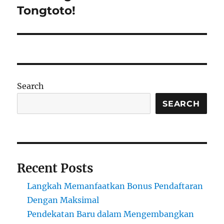
post:
Tongtoto!
Search
SEARCH
Recent Posts
Langkah Memanfaatkan Bonus Pendaftaran
Dengan Maksimal
Pendekatan Baru dalam Mengembangkan