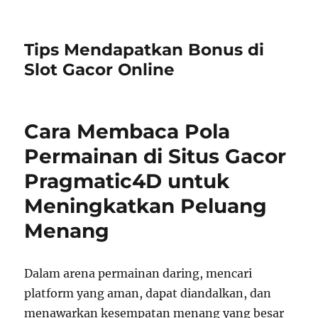
Tips Mendapatkan Bonus di
Slot Gacor Online
Cara Membaca Pola
Permainan di Situs Gacor
Pragmatic4D untuk
Meningkatkan Peluang
Menang
Dalam arena permainan daring, mencari
platform yang aman, dapat diandalkan, dan
menawarkan kesempatan menang yang besar