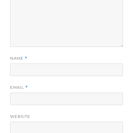
NAME
*
EMAIL
*
WEBSITE