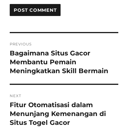
Post
PREVIOUS
navigation
Bagaimana Situs Gacor
Previous
post:
Membantu Pemain
Meningkatkan Skill Bermain
NEXT
Fitur Otomatisasi dalam
Next
post:
Menunjang Kemenangan di
Situs Togel Gacor