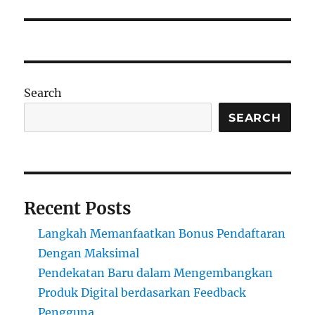
Search
SEARCH
Recent Posts
Langkah Memanfaatkan Bonus Pendaftaran
Dengan Maksimal
Pendekatan Baru dalam Mengembangkan
Produk Digital berdasarkan Feedback
Pengguna