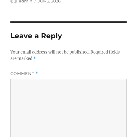
Author
Posted
admin
July 2, 2026
on
Leave a Reply
Your email address will not be published.
Required fields
are marked
*
COMMENT
*