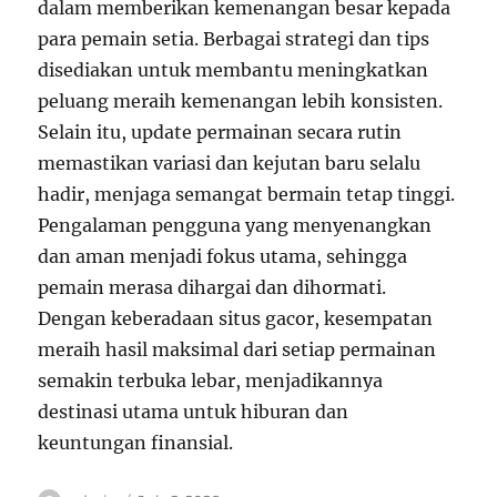
dalam memberikan kemenangan besar kepada
para pemain setia. Berbagai strategi dan tips
disediakan untuk membantu meningkatkan
peluang meraih kemenangan lebih konsisten.
Selain itu, update permainan secara rutin
memastikan variasi dan kejutan baru selalu
hadir, menjaga semangat bermain tetap tinggi.
Pengalaman pengguna yang menyenangkan
dan aman menjadi fokus utama, sehingga
pemain merasa dihargai dan dihormati.
Dengan keberadaan situs gacor, kesempatan
meraih hasil maksimal dari setiap permainan
semakin terbuka lebar, menjadikannya
destinasi utama untuk hiburan dan
keuntungan finansial.