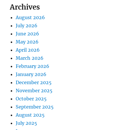
Archives
August 2026
July 2026
June 2026
May 2026
April 2026
March 2026
February 2026
January 2026
December 2025
November 2025
October 2025
September 2025
August 2025
July 2025