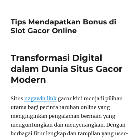
Tips Mendapatkan Bonus di
Slot Gacor Online
Transformasi Digital
dalam Dunia Situs Gacor
Modern
Situs
nagawin link
gacor kini menjadi pilihan
utama bagi pecinta taruhan online yang
menginginkan pengalaman bermain yang
menguntungkan dan menyenangkan. Dengan
berbagai fitur lengkap dan tampilan yang user-