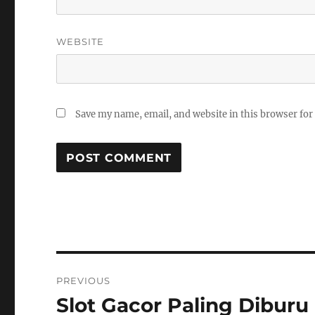
WEBSITE
Save my name, email, and website in this browser for
Post
PREVIOUS
navigation
Slot Gacor Paling Dibur
Previous