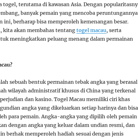
a togel, terutama di kawasan Asia. Dengan popularitasny
kembang, banyak pemain yang mencoba peruntungannya
 ini, berharap bisa memperoleh kemenangan besar.
ni, kita akan membahas tentang
togel macau
, serta
untuk meningkatkan peluang menang dalam permainan
acau?
lah sebuah bentuk permainan tebak angka yang berasal
ah wilayah administratif khusus di China yang terkenal
perjudian dan kasino. Togel Macau memiliki ciri khas
ngundian angka yang dikeluarkan setiap harinya dan bisa
leh para pemain. Angka-angka yang dipilih oleh pemain
an dengan angka yang keluar dalam undian resmi, dan
ain berhak memperoleh hadiah sesuai dengan jenis