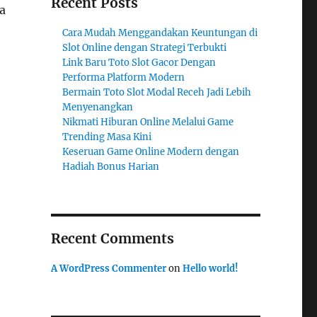
Recent Posts
a
Cara Mudah Menggandakan Keuntungan di
Slot Online dengan Strategi Terbukti
Link Baru Toto Slot Gacor Dengan
Performa Platform Modern
Bermain Toto Slot Modal Receh Jadi Lebih
Menyenangkan
Nikmati Hiburan Online Melalui Game
Trending Masa Kini
Keseruan Game Online Modern dengan
Hadiah Bonus Harian
Recent Comments
A WordPress Commenter
on
Hello world!