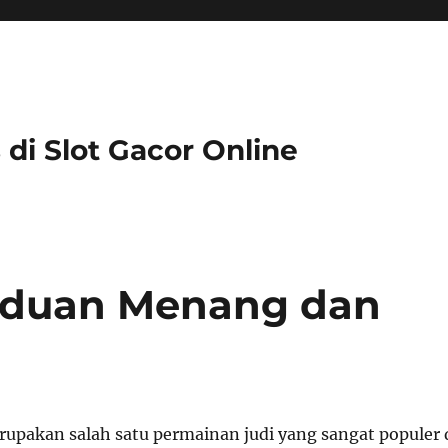
di Slot Gacor Online
nduan Menang dan
upakan salah satu permainan judi yang sangat populer 