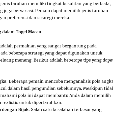
enis taruhan memiliki tingkat kesulitan yang berbeda,
g juga bervariasi. Pemain dapat memilih jenis taruhan
an preferensi dan strategi mereka.
g dalam Togel Macau
adalah permainan yang sangat bergantung pada
ada beberapa strategi yang dapat digunakan untuk
luang menang. Berikut adalah beberapa tips yang dapa
gka
: Beberapa pemain mencoba menganalisis pola angk
cul dalam hasil pengundian sebelumnya. Meskipun tida
emahami pola ini dapat membantu Anda dalam memilih
 realistis untuk dipertaruhkan.
 dengan Bijak
: Salah satu kesalahan terbesar yang