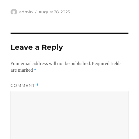
Author
Posted
admin
August 28, 2025
on
Leave a Reply
Your email address will not be published.
Required fields
are marked
*
COMMENT
*