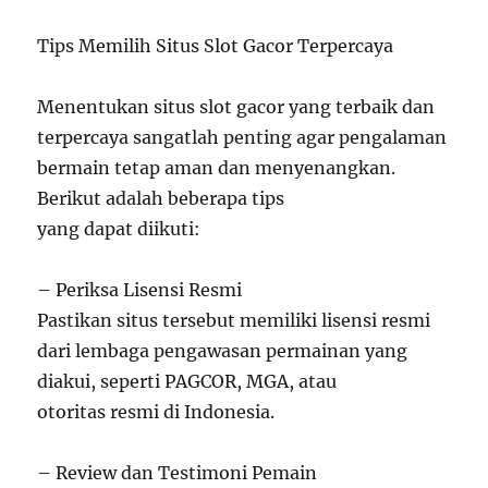
Tips Memilih Situs Slot Gacor Terpercaya
Menentukan situs slot gacor yang terbaik dan
terpercaya sangatlah penting agar pengalaman
bermain tetap aman dan menyenangkan.
Berikut adalah beberapa tips
yang dapat diikuti:
– Periksa Lisensi Resmi
Pastikan situs tersebut memiliki lisensi resmi
dari lembaga pengawasan permainan yang
diakui, seperti PAGCOR, MGA, atau
otoritas resmi di Indonesia.
– Review dan Testimoni Pemain