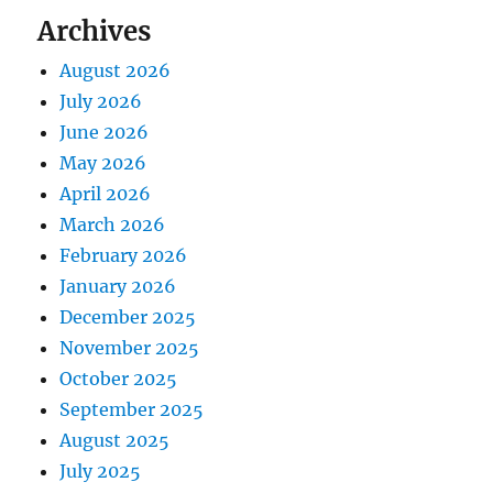
Archives
August 2026
July 2026
June 2026
May 2026
April 2026
March 2026
February 2026
January 2026
December 2025
November 2025
October 2025
September 2025
August 2025
July 2025