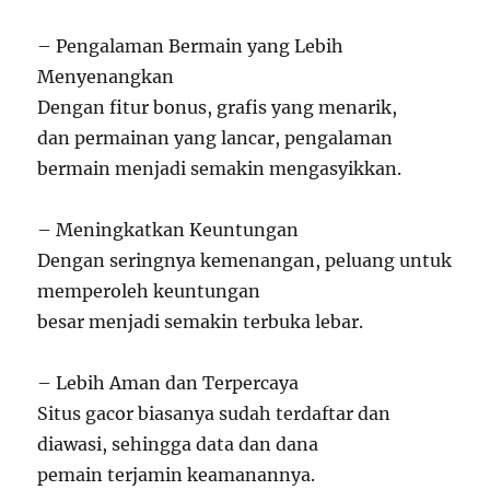
– Pengalaman Bermain yang Lebih
Menyenangkan
Dengan fitur bonus, grafis yang menarik,
dan permainan yang lancar, pengalaman
bermain menjadi semakin mengasyikkan.
– Meningkatkan Keuntungan
Dengan seringnya kemenangan, peluang untuk
memperoleh keuntungan
besar menjadi semakin terbuka lebar.
– Lebih Aman dan Terpercaya
Situs gacor biasanya sudah terdaftar dan
diawasi, sehingga data dan dana
pemain terjamin keamanannya.