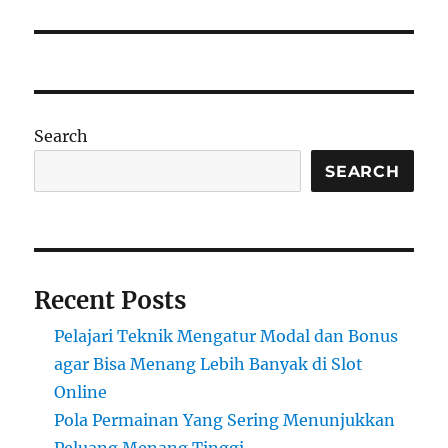
Search
SEARCH
Recent Posts
Pelajari Teknik Mengatur Modal dan Bonus
agar Bisa Menang Lebih Banyak di Slot
Online
Pola Permainan Yang Sering Menunjukkan