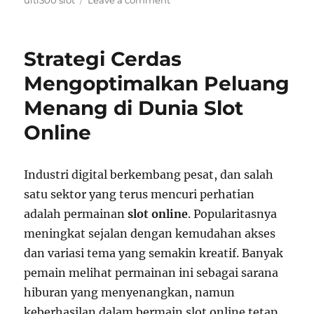
ulti300 slot
Leave a comment
Spin
Mood
Booster
Strategi Cerdas
yang
Bikin
Mengoptimalkan Peluang
Kamu
Menang di Dunia Slot
Betah
di
Online
Reels
Slot
Industri digital berkembang pesat, dan salah
satu sektor yang terus mencuri perhatian
adalah permainan
slot online
. Popularitasnya
meningkat sejalan dengan kemudahan akses
dan variasi tema yang semakin kreatif. Banyak
pemain melihat permainan ini sebagai sarana
hiburan yang menyenangkan, namun
keberhasilan dalam bermain slot online tetap