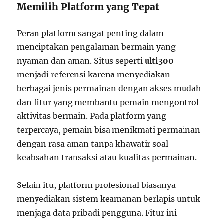
Memilih Platform yang Tepat
Peran platform sangat penting dalam
menciptakan pengalaman bermain yang
nyaman dan aman. Situs seperti
ulti300
menjadi referensi karena menyediakan
berbagai jenis permainan dengan akses mudah
dan fitur yang membantu pemain mengontrol
aktivitas bermain. Pada platform yang
terpercaya, pemain bisa menikmati permainan
dengan rasa aman tanpa khawatir soal
keabsahan transaksi atau kualitas permainan.
Selain itu, platform profesional biasanya
menyediakan sistem keamanan berlapis untuk
menjaga data pribadi pengguna. Fitur ini