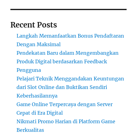
Keamanan
Maksimal
Recent Posts
Langkah Memanfaatkan Bonus Pendaftaran
Dengan Maksimal
Pendekatan Baru dalam Mengembangkan
Produk Digital berdasarkan Feedback
Pengguna
Pelajari Teknik Menggandakan Keuntungan
dari Slot Online dan Buktikan Sendiri
Keberhasilannya
Game Online Terpercaya dengan Server
Cepat di Era Digital
Nikmati Promo Harian di Platform Game
Berkualitas