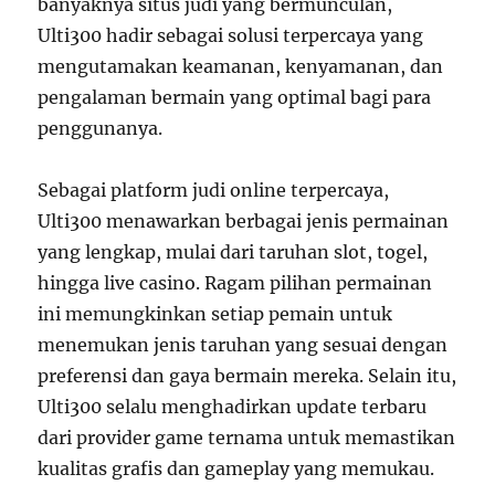
banyaknya situs judi yang bermunculan,
Ulti300 hadir sebagai solusi terpercaya yang
mengutamakan keamanan, kenyamanan, dan
pengalaman bermain yang optimal bagi para
penggunanya.
Sebagai platform judi online terpercaya,
Ulti300 menawarkan berbagai jenis permainan
yang lengkap, mulai dari taruhan slot, togel,
hingga live casino. Ragam pilihan permainan
ini memungkinkan setiap pemain untuk
menemukan jenis taruhan yang sesuai dengan
preferensi dan gaya bermain mereka. Selain itu,
Ulti300 selalu menghadirkan update terbaru
dari provider game ternama untuk memastikan
kualitas grafis dan gameplay yang memukau.