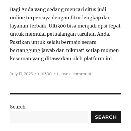
Bagi Anda yang sedang mencari situs judi
online terpercaya dengan fitur lengkap dan
layanan terbaik, Ulti300 bisa menjadi opsi tepat
untuk memulai petualangan taruhan Anda.
Pastikan untuk selalu bermain secara
bertanggung jawab dan nikmati setiap momen
keseruan yang ditawarkan oleh platform ini.
Posted
Tags
on
July 17, 2025
ulti300
Leave a comment
on
Ulti300:
Platform
Judi
Online
Terpercaya
Search
dengan
Fitur
SEARCH
Lengkap
dan