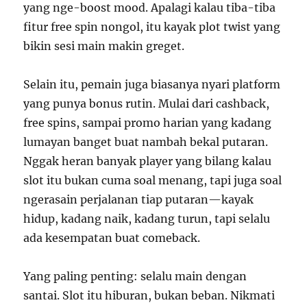
yang nge-boost mood. Apalagi kalau tiba-tiba
fitur free spin nongol, itu kayak plot twist yang
bikin sesi main makin greget.
Selain itu, pemain juga biasanya nyari platform
yang punya bonus rutin. Mulai dari cashback,
free spins, sampai promo harian yang kadang
lumayan banget buat nambah bekal putaran.
Nggak heran banyak player yang bilang kalau
slot itu bukan cuma soal menang, tapi juga soal
ngerasain perjalanan tiap putaran—kayak
hidup, kadang naik, kadang turun, tapi selalu
ada kesempatan buat comeback.
Yang paling penting: selalu main dengan
santai. Slot itu hiburan, bukan beban. Nikmati