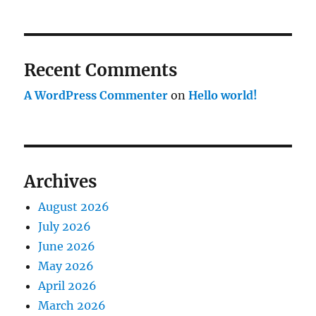
Recent Comments
A WordPress Commenter
on
Hello world!
Archives
August 2026
July 2026
June 2026
May 2026
April 2026
March 2026