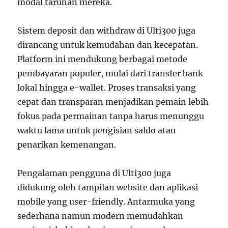
modal taruhan mereka.
Sistem deposit dan withdraw di Ulti300 juga
dirancang untuk kemudahan dan kecepatan.
Platform ini mendukung berbagai metode
pembayaran populer, mulai dari transfer bank
lokal hingga e-wallet. Proses transaksi yang
cepat dan transparan menjadikan pemain lebih
fokus pada permainan tanpa harus menunggu
waktu lama untuk pengisian saldo atau
penarikan kemenangan.
Pengalaman pengguna di Ulti300 juga
didukung oleh tampilan website dan aplikasi
mobile yang user-friendly. Antarmuka yang
sederhana namun modern memudahkan