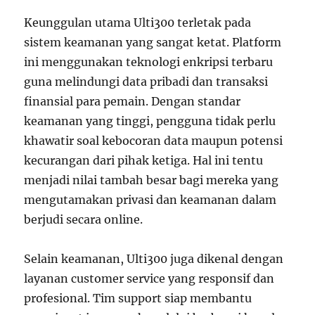
Keunggulan utama Ulti300 terletak pada
sistem keamanan yang sangat ketat. Platform
ini menggunakan teknologi enkripsi terbaru
guna melindungi data pribadi dan transaksi
finansial para pemain. Dengan standar
keamanan yang tinggi, pengguna tidak perlu
khawatir soal kebocoran data maupun potensi
kecurangan dari pihak ketiga. Hal ini tentu
menjadi nilai tambah besar bagi mereka yang
mengutamakan privasi dan keamanan dalam
berjudi secara online.
Selain keamanan, Ulti300 juga dikenal dengan
layanan customer service yang responsif dan
profesional. Tim support siap membantu