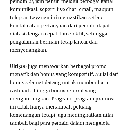
pemain 24 jam penuh melalui berbagai kanal
komunikasi, seperti live chat, email, maupun
telepon. Layanan ini memastikan setiap
kendala atau pertanyaan dari pemain dapat
diatasi dengan cepat dan efektif, sehingga
pengalaman bermain tetap lancar dan
menyenangkan.
Ulti300 juga menawarkan berbagai promo
menarik dan bonus yang kompetitif. Mulai dari
bonus selamat datang untuk member baru,
cashback, hingga bonus referral yang
menguntungkan. Program-program promosi
ini tidak hanya menambah peluang
kemenangan tetapi juga meningkatkan nilai
tambah bagi para pemain dalam mengelola