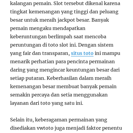
kalangan pemain. Slot tersebut dikenal karena
tingkat kemenangan yang tinggi dan peluang
besar untuk meraih jackpot besar. Banyak
pemain mengaku mendapatkan
keberuntungan berlimpah saat mencoba
peruntungan di toto slot ini. Dengan sistem
yang fair dan transparan,
situs toto
ini mampu
menarik perhatian para pencinta permainan
daring yang mengincar keuntungan besar dari
setiap putaran. Keberhasilan dalam meraih
kemenangan besar membuat banyak pemain
semakin percaya dan setia menggunakan
layanan dari toto yang satu ini.
Selain itu, keberagaman permainan yang
disediakan vwtoto juga menjadi faktor penentu