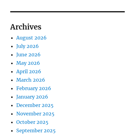
Archives
August 2026
July 2026
June 2026
May 2026
April 2026
March 2026
February 2026
January 2026
December 2025
November 2025
October 2025
September 2025