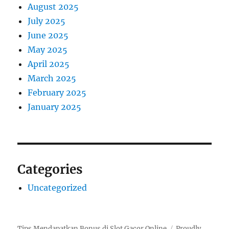
August 2025
July 2025
June 2025
May 2025
April 2025
March 2025
February 2025
January 2025
Categories
Uncategorized
Tips Mendapatkan Bonus di Slot Gacor Online
Proudly