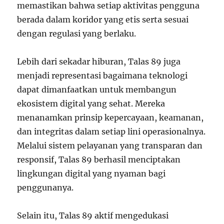
memastikan bahwa setiap aktivitas pengguna
berada dalam koridor yang etis serta sesuai
dengan regulasi yang berlaku.
Lebih dari sekadar hiburan, Talas 89 juga
menjadi representasi bagaimana teknologi
dapat dimanfaatkan untuk membangun
ekosistem digital yang sehat. Mereka
menanamkan prinsip kepercayaan, keamanan,
dan integritas dalam setiap lini operasionalnya.
Melalui sistem pelayanan yang transparan dan
responsif, Talas 89 berhasil menciptakan
lingkungan digital yang nyaman bagi
penggunanya.
Selain itu, Talas 89 aktif mengedukasi