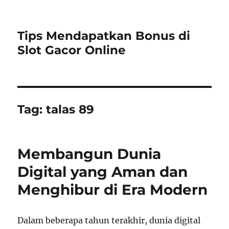
Tips Mendapatkan Bonus di
Slot Gacor Online
Tag:
talas 89
Membangun Dunia
Digital yang Aman dan
Menghibur di Era Modern
Dalam beberapa tahun terakhir, dunia digital