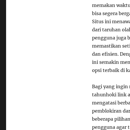
Togel
memakan waktu l
Online
bisa segera be
Situs ini menaw
dari taruhan ola
pengguna juga b
memastikan seti
dan efisien. De
ini semakin men
opsi terbaik di 
Bagi yang ingin
tahunhoki link a
mengatasi berba
pemblokiran dari
beberapa piliha
pengguna agar t