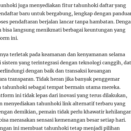
unhoki juga menyediakan fitur tahunhoki daftar yang
daftar baru untuk bergabung, lengkap dengan pandua
oses pendaftaran berjalan lancar tanpa hambatan. Deng
un bisa langsung menikmati berbagai keuntungan yang
orm ini.
nnya terletak pada keamanan dan kenyamanan selama
 sistem yang terintegrasi dengan teknologi canggih, da
terlindungi dengan baik dan transaksi keuangan
ara transparan. Tidak heran jika banyak penggemar
h tahunhoki sebagai tempat bermain utama mereka.
tform ini tidak lepas dari inovasi yang terus dilakukan,
 menyediakan tahunhoki link alternatif terbaru yang
Dengan demikian, pemain tidak perlu khawatir kehilanga
 bisa merasakan sensasi kemenangan besar setiap hari.
ngan ini membuat tahunhoki tetap menjadi pilihan