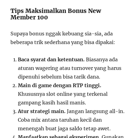
Tips Maksimalkan Bonus New
Member 100
Supaya bonus nggak kebuang sia-sia, ada
beberapa trik sederhana yang bisa dipakai:
Baca syarat dan ketentuan.
Biasanya ada
aturan wagering atau turnover yang harus
dipenuhi sebelum bisa tarik dana.
Main di game dengan RTP tinggi.
Khususnya slot online yang terkenal
gampang kasih hasil manis.
Atur strategi main.
Jangan langsung all-in.
Coba mix antara taruhan kecil dan
menengah buat jaga saldo tetap awet.
Manfaatkan sebagai eksperimen.
Gunakan