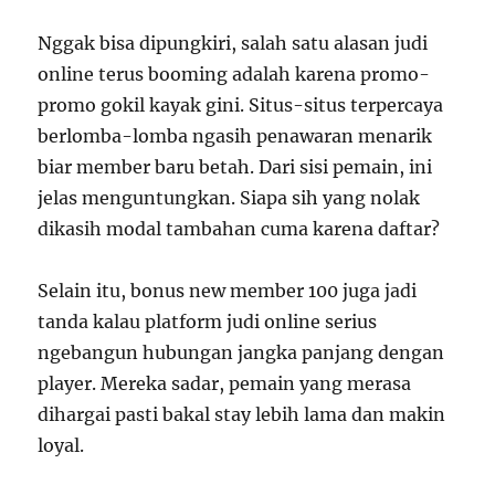
Nggak bisa dipungkiri, salah satu alasan judi
online terus booming adalah karena promo-
promo gokil kayak gini. Situs-situs terpercaya
berlomba-lomba ngasih penawaran menarik
biar member baru betah. Dari sisi pemain, ini
jelas menguntungkan. Siapa sih yang nolak
dikasih modal tambahan cuma karena daftar?
Selain itu, bonus new member 100 juga jadi
tanda kalau platform judi online serius
ngebangun hubungan jangka panjang dengan
player. Mereka sadar, pemain yang merasa
dihargai pasti bakal stay lebih lama dan makin
loyal.