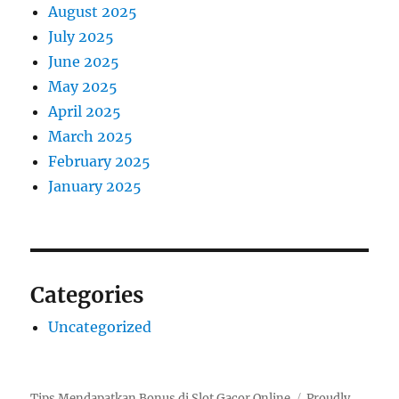
August 2025
July 2025
June 2025
May 2025
April 2025
March 2025
February 2025
January 2025
Categories
Uncategorized
Tips Mendapatkan Bonus di Slot Gacor Online
Proudly