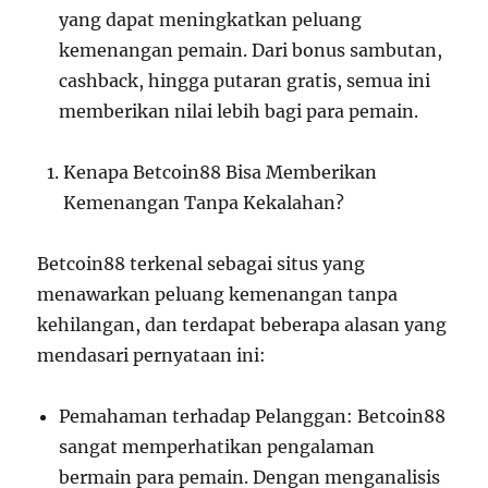
yang dapat meningkatkan peluang
kemenangan pemain. Dari bonus sambutan,
cashback, hingga putaran gratis, semua ini
memberikan nilai lebih bagi para pemain.
Kenapa Betcoin88 Bisa Memberikan
Kemenangan Tanpa Kekalahan?
Betcoin88 terkenal sebagai situs yang
menawarkan peluang kemenangan tanpa
kehilangan, dan terdapat beberapa alasan yang
mendasari pernyataan ini:
Pemahaman terhadap Pelanggan: Betcoin88
sangat memperhatikan pengalaman
bermain para pemain. Dengan menganalisis