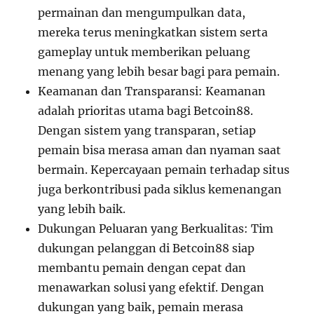
permainan dan mengumpulkan data,
mereka terus meningkatkan sistem serta
gameplay untuk memberikan peluang
menang yang lebih besar bagi para pemain.
Keamanan dan Transparansi: Keamanan
adalah prioritas utama bagi Betcoin88.
Dengan sistem yang transparan, setiap
pemain bisa merasa aman dan nyaman saat
bermain. Kepercayaan pemain terhadap situs
juga berkontribusi pada siklus kemenangan
yang lebih baik.
Dukungan Peluaran yang Berkualitas: Tim
dukungan pelanggan di Betcoin88 siap
membantu pemain dengan cepat dan
menawarkan solusi yang efektif. Dengan
dukungan yang baik, pemain merasa