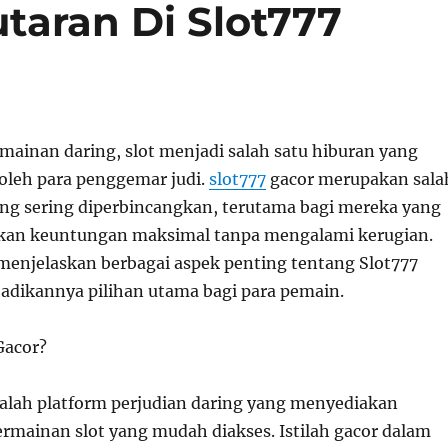
taran Di Slot777
mainan daring, slot menjadi salah satu hiburan yang
 oleh para penggemar judi.
slot777
gacor merupakan sala
ang sering diperbincangkan, terutama bagi mereka yang
kan keuntungan maksimal tanpa mengalami kerugian.
n menjelaskan berbagai aspek penting tentang Slot777
adikannya pilihan utama bagi para pemain.
Gacor?
dalah platform perjudian daring yang menyediakan
ermainan slot yang mudah diakses. Istilah gacor dalam