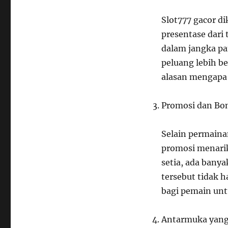
Slot777 gacor di
presentase dari
dalam jangka p
peluang lebih b
alasan mengapa 
Promosi dan Bo
Selain permaina
promosi menarik
setia, ada bany
tersebut tidak 
bagi pemain un
Antarmuka yan