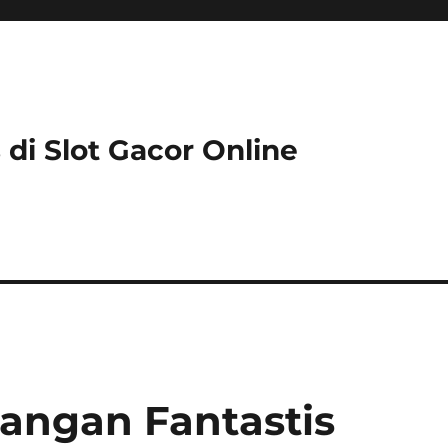
di Slot Gacor Online
ngan Fantastis