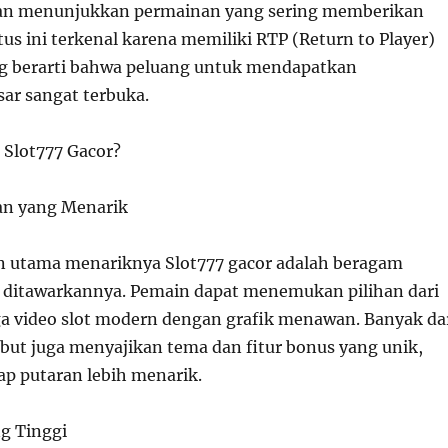
ian menunjukkan permainan yang sering memberikan
us ini terkenal karena memiliki RTP (Return to Player)
ng berarti bahwa peluang untuk mendapatkan
ar sangat terbuka.
Slot777 Gacor?
an yang Menarik
an utama menariknya Slot777 gacor adalah beragam
 ditawarkannya. Pemain dapat menemukan pilihan dari
gga video slot modern dengan grafik menawan. Banyak da
but juga menyajikan tema dan fitur bonus yang unik,
ap putaran lebih menarik.
g Tinggi