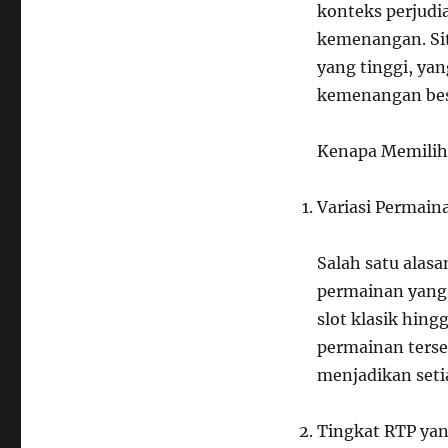
Ini
konteks perjud
kemenangan. Sit
yang tinggi, ya
kemenangan bes
Kenapa Memilih 
Variasi Permain
Salah satu alas
permainan yang
slot klasik hin
permainan terse
menjadikan seti
Tingkat RTP yan