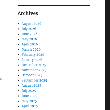
Archives
August 2026
July 2026
June 2026
May 2026
April 2026
March 2026
February 2026
January 2026
December 2025
November 2025
October 2025
ri
September 2025
August 2025
July 2025
June 2025
May 2025
April 2025