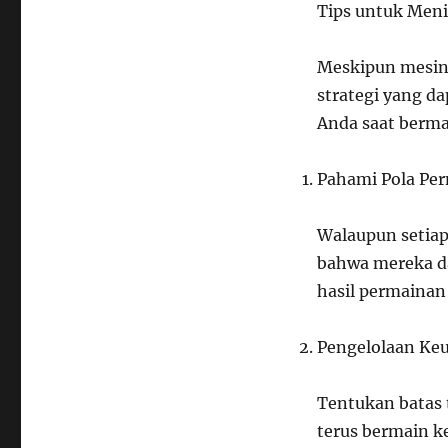
Tips untuk Meni
Meskipun mesin 
strategi yang d
Anda saat bermai
Pahami Pola Pe
Walaupun setiap
bahwa mereka da
hasil permainan
Pengelolaan Ke
Tentukan batas 
terus bermain k