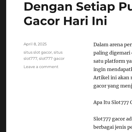
Dengan Setiap Pu
Gacor Hari Ini
Posted
April 8, 2025
Dalam arena per
on
Tags
situs slot gacor
,
situs
paling digemari
slot777
,
slot777 gacor
satu platform y
on
Leave a comment
ingin mendapat
Dapatkan
Artikel ini aka
Kemenangan
Fantastis
gacor yang menj
Dengan
Setiap
Apa Itu Slot777 
Putaran
Di
Slot777
Slot777 gacor a
Gacor
berbagai jenis p
Hari