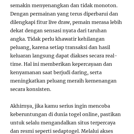
semakin menyenangkan dan tidak monoton.
Dengan permainan yang terus diperbarui dan
dilengkapi fitur live draw, pemain merasa lebih
dekat dengan sensasi nyata dari taruhan
angka. Tidak perlu khawatir kehilangan
peluang, karena setiap transaksi dan hasil
keluaran langsung dapat diakses secara real-
time. Hal ini memberikan kepercayaan dan
kenyamanan saat berjudi daring, serta
meningkatkan peluang meraih kemenangan
secara konsisten.
Akhirnya, jika kamu serius ingin mencoba
keberuntungan di dunia togel online, pastikan
untuk selalu mengandalkan situs terpercaya
dan resmi seperti sedaptogel. Melalui akses