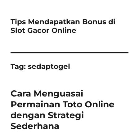
Tips Mendapatkan Bonus di
Slot Gacor Online
Tag:
sedaptogel
Cara Menguasai
Permainan Toto Online
dengan Strategi
Sederhana