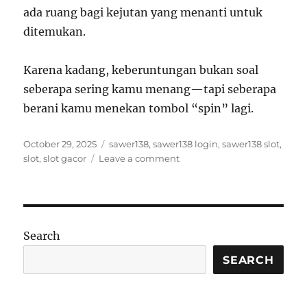
ada ruang bagi kejutan yang menanti untuk
ditemukan.
Karena kadang, keberuntungan bukan soal
seberapa sering kamu menang—tapi seberapa
berani kamu menekan tombol “spin” lagi.
Posted
Tags
October 29, 2025
sawer138
,
sawer138 login
,
sawer138 slot
,
on
on
slot
,
slot gacor
Leave a comment
Putaran
Seru
di
Balik
Layar:
Search
Ketika
Keberuntungan
SEARCH
Menemukan
Jalannya