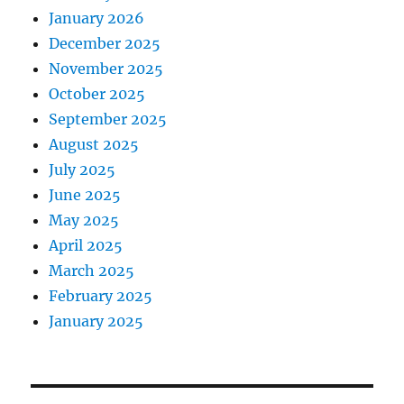
January 2026
December 2025
November 2025
October 2025
September 2025
August 2025
July 2025
June 2025
May 2025
April 2025
March 2025
February 2025
January 2025