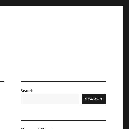
Search
SEARCH