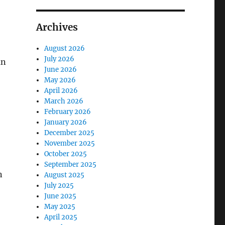
Archives
August 2026
July 2026
an
June 2026
May 2026
April 2026
March 2026
February 2026
January 2026
December 2025
November 2025
October 2025
September 2025
n
August 2025
July 2025
June 2025
May 2025
April 2025