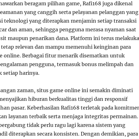
awarkan beragam pilihan game, Rafi168 juga dikenal
keamanan yang canggih serta pelayanan pelanggan yang
si teknologi yang diterapkan menjamin setiap transaksi
ncar dan aman, sehingga pengguna merasa nyaman saat
it maupun penarikan dana. Platform ini terus melakuk
 tetap relevan dan mampu memenuhi keinginan para
online. Berbagai fitur menarik disematkan untuk
engalaman pengguna, termasuk bonus melimpah dan
 setiap harinya.
angan zaman, situs game online ini semakin diminati
nyajikan hiburan berkualitas tinggi dan responsif
han pasar. Keberhasilan Rafi168 terletak pada komitme
n layanan terbaik serta menjaga integritas permainan.
ergabung tidak perlu ragu lagi karena sistem yang
adil diterapkan secara konsisten. Dengan demikian, para