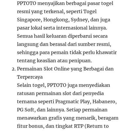
PPTOTO menyajikan berbagai pasar togel
resmi yang terkenal, seperti Togel
Singapore, Hongkong, Sydney, dan juga
pasar lokal serta internasional lainnya.
Semua hasil keluaran diperbarui secara
langsung dan berasal dari sumber resmi,
sehingga para pemain tidak perlu khawatir
tentang keaslian atau penipuan.
Permainan Slot Online yang Berbagai dan
Terpercaya
Selain togel, PPTOTO juga menyediakan
ratusan permainan slot dari penyedia
ternama seperti Pragmatic Play, Habanero,
PG Soft, dan lainnya. Setiap permainan
menawarkan grafis yang menarik, beragam
fitur bonus, dan tingkat RTP (Return to