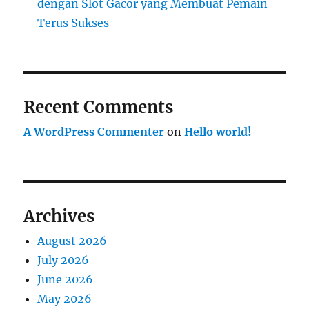
dengan Slot Gacor yang Membuat Pemain
Terus Sukses
Recent Comments
A WordPress Commenter
on
Hello world!
Archives
August 2026
July 2026
June 2026
May 2026