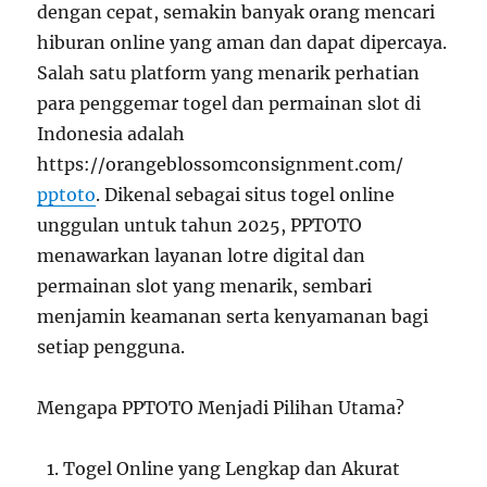
dengan cepat, semakin banyak orang mencari
hiburan online yang aman dan dapat dipercaya.
Salah satu platform yang menarik perhatian
para penggemar togel dan permainan slot di
Indonesia adalah
https://orangeblossomconsignment.com/
pptoto
. Dikenal sebagai situs togel online
unggulan untuk tahun 2025, PPTOTO
menawarkan layanan lotre digital dan
permainan slot yang menarik, sembari
menjamin keamanan serta kenyamanan bagi
setiap pengguna.
Mengapa PPTOTO Menjadi Pilihan Utama?
Togel Online yang Lengkap dan Akurat