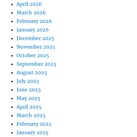
April 2026
March 2026
February 2026
January 2026
December 2025
November 2025
October 2025
September 2025
August 2025
July 2025
June 2025
May 2025
April 2025
March 2025
February 2025
January 2025