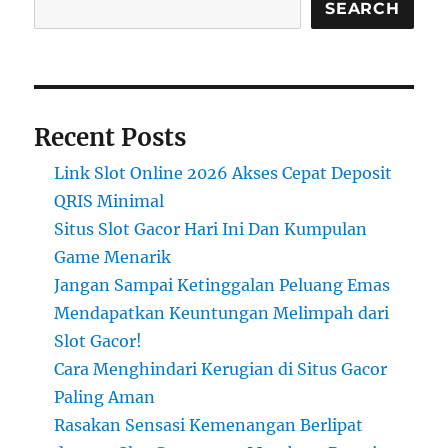
Jackpot
SEARCH
Progresif
2025
Recent Posts
Link Slot Online 2026 Akses Cepat Deposit
QRIS Minimal
Situs Slot Gacor Hari Ini Dan Kumpulan
Game Menarik
Jangan Sampai Ketinggalan Peluang Emas
Mendapatkan Keuntungan Melimpah dari
Slot Gacor!
Cara Menghindari Kerugian di Situs Gacor
Paling Aman
Rasakan Sensasi Kemenangan Berlipat