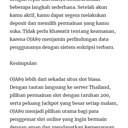
beberapa langkah sederhana. Setelah akun
kamu aktif, kamu dapat segera melakukan
deposit dan memilih permainan yang kamu
suka. Tidak perlu khawatir tentang keamanan,
karena OJA89 menjamin perlindungan data
penggunanya dengan sistem enkripsi terbaru.
Kesimpulan
OJA89 lebih dari sekadar situs slot biasa.
Dengan tautan langsung ke server Thailand,
pilihan permainan slot dengan taruhan 200,
serta peluang Jackpot yang besar setiap malam,
OJA89 menjadi pilihan utama bagi para
penggemar slot online yang ingin bermain
dengan aman dan mendapatkan kemenangan