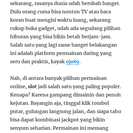
sekarang, rasanya dunia udah berubah banget.
Dulu orang cuma bisa nonton TV atau baca
koran buat mengisi waktu luang, sekarang
cukup buka gadget, udah ada segudang pilihan
hiburan yang bisa bikin betah berjam-jam.
Salah satu yang lagi rame banget belakangan
ini adalah platform permainan daring yang
seru dan praktis, kayak
oja89
.
Nah, di antara banyak pilihan permainan
online,
slot
jadi salah satu yang paling populer.
Kenapa? Karena gampang dimainin dan penuh
kejutan. Bayangin aja, tinggal klik tombol
putar, gulungan langsung jalan, dan siapa tahu
bisa dapat kombinasi jackpot yang bikin
senyum seharian. Permainan ini memang