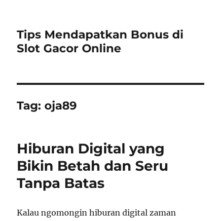
Tips Mendapatkan Bonus di
Slot Gacor Online
Tag:
oja89
Hiburan Digital yang
Bikin Betah dan Seru
Tanpa Batas
Kalau ngomongin hiburan digital zaman