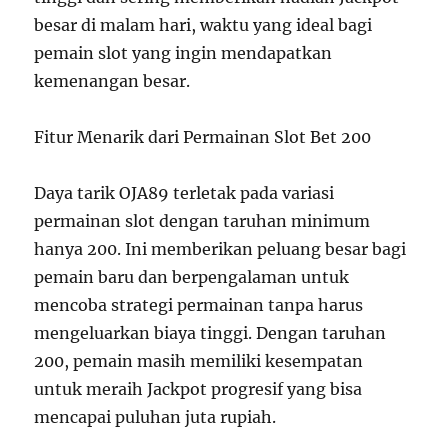
besar di malam hari, waktu yang ideal bagi
pemain slot yang ingin mendapatkan
kemenangan besar.
Fitur Menarik dari Permainan Slot Bet 200
Daya tarik OJA89 terletak pada variasi
permainan slot dengan taruhan minimum
hanya 200. Ini memberikan peluang besar bagi
pemain baru dan berpengalaman untuk
mencoba strategi permainan tanpa harus
mengeluarkan biaya tinggi. Dengan taruhan
200, pemain masih memiliki kesempatan
untuk meraih Jackpot progresif yang bisa
mencapai puluhan juta rupiah.