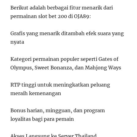
Berikut adalah berbagai fitur menarik dari
permainan slot bet 200 di OJA89:
Grafis yang menarik ditambah efek suara yang
nyata
Kategori permainan populer seperti Gates of
Olympus, Sweet Bonanza, dan Mahjong Ways
RTP tinggi untuk meningkatkan peluang
meraih kemenangan
Bonus harian, mingguan, dan program
loyalitas bagi para pemain
Akses Langsung ke Server Thailand