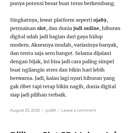
punya potensi besar buat terus berkembang.
Singkatnya, lewat platform seperti
oja89
,
permainan
slot
, dan dunia
judi online
, hiburan
digital udah jadi bagian dari gaya hidup
modern. Aksesnya mudah, variasinya banyak,
dan tentu saja seru banget. Selama dijalani
dengan bijak, ini bisa jadi cara paling simpel
buat ngilangin stres dan bikin hari lebih
berwarna. Jadi, kalau lagi nyari hiburan yang
gak ribet tapi tetap bikin nagih, dunia digital
siap jadi pilihan terbaik.
Posted
Tags
on
August 25, 2025
oja89
Leave a comment
on
Hiburan
Digital
yang