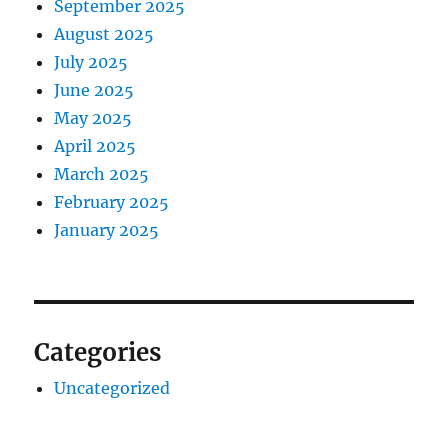
September 2025
August 2025
July 2025
June 2025
May 2025
April 2025
March 2025
February 2025
January 2025
Categories
Uncategorized