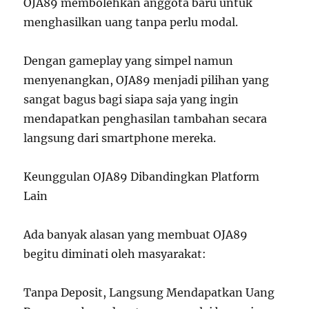
OJA89 membolehkan anggota baru untuk
menghasilkan uang tanpa perlu modal.
Dengan gameplay yang simpel namun
menyenangkan, OJA89 menjadi pilihan yang
sangat bagus bagi siapa saja yang ingin
mendapatkan penghasilan tambahan secara
langsung dari smartphone mereka.
Keunggulan OJA89 Dibandingkan Platform
Lain
Ada banyak alasan yang membuat OJA89
begitu diminati oleh masyarakat:
Tanpa Deposit, Langsung Mendapatkan Uang