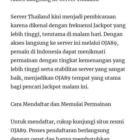
Server Thailand kini menjadi pembicaraan
karena dikenal dengan frekuensi Jackpot yang
lebih tinggi, terutama di malam hari. Dengan
akses langsung ke server ini melalui OJA89,
pemain di Indonesia dapat menikmati
permainan dengan tingkat kemenangan yang
lebih tinggi serta stabilitas server yang sangat
baik, menjadikan OJA89 tempat yang utama
bagi pencari Jackpot malam ini.
Cara Mendaftar dan Memulai Permainan
Untuk mendaftar, cukup kunjungi situs resmi
OJA89. Proses pendaftaran berlangsung
dengan cepat dan hanya membutuhkan