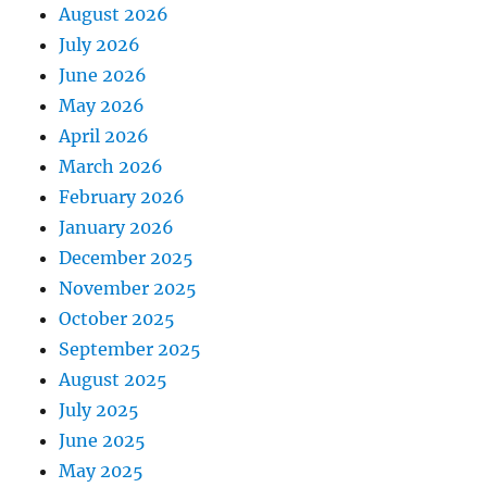
August 2026
July 2026
June 2026
May 2026
April 2026
March 2026
February 2026
January 2026
December 2025
November 2025
October 2025
September 2025
August 2025
July 2025
June 2025
May 2025