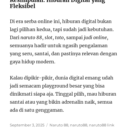
Kesimpulan: Hiburan Digital yang
Fleksibel
Di era serba online ini, hiburan digital bukan
lagi pilihan kedua, tapi sudah jadi kebutuhan.
Dari
naruto 88
,
slot
,
toto
, sampai
judi online
,
semuanya hadir untuk ngasih pengalaman
yang seru, santai, dan pastinya relevan dengan
gaya hidup modern.
Kalau dipikir-pikir, dunia digital emang udah
jadi semacam playground besar yang bisa
dinikmati siapa aja. Tinggal pilih, mau hiburan
santai atau yang bikin adrenalin naik, semua
ada di satu genggaman.
Posted
Tags
September 3, 2025
Naruto 88
,
naruto88
,
naruto88 link