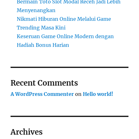
Bermain Toto Slot Modal Receh Jadi Lebih
Menyenangkan
Nikmati Hiburan Online Melalui Game
Trending Masa Kini
Keseruan Game Online Modern dengan
Hadiah Bonus Harian
Recent Comments
A WordPress Commenter
on
Hello world!
Archives