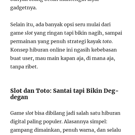
gadgetnya.
Selain itu, ada banyak opsi seru mulai dari
game
slot
yang ringan tapi bikin nagih, sampai
permainan yang penuh strategi kayak
toto
.
Konsep hiburan online ini ngasih kebebasan
buat user, mau main kapan aja, di mana aja,
tanpa ribet.
Slot dan Toto: Santai tapi Bikin Deg-
degan
Game
slot
bisa dibilang jadi salah satu hiburan
digital paling populer. Alasannya simpel:
gampang dimainkan, penuh warna, dan selalu