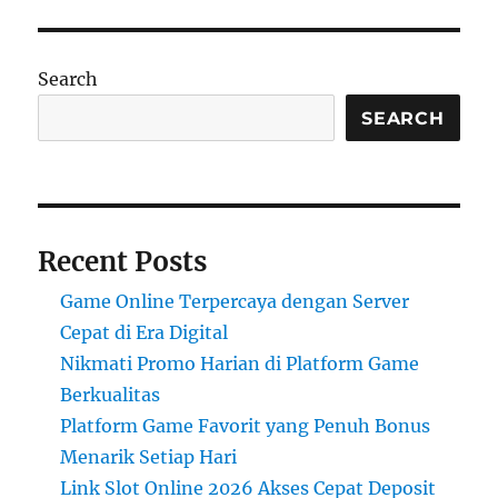
Menebak
Angka
Togel
Search
Online
4D
SEARCH
dengan
Strategi
yang
Lebih
Modern
Recent Posts
Game Online Terpercaya dengan Server
Cepat di Era Digital
Nikmati Promo Harian di Platform Game
Berkualitas
Platform Game Favorit yang Penuh Bonus
Menarik Setiap Hari
Link Slot Online 2026 Akses Cepat Deposit