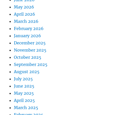
May 2026
April 2026
March 2026
February 2026
January 2026
December 2025
November 2025
October 2025
September 2025
August 2025
July 2025
June 2025
May 2025
April 2025
March 2025
February 2025