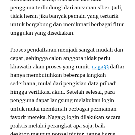
pengguna terlindungi dari ancaman siber. Jadi,
tidak heran jika banyak pemain yang tertarik
untuk bergabung dan menikmati berbagai fitur
unggulan yang disediakan.
Proses pendaftaran menjadi sangat mudah dan
cepat, sehingga calon anggota tidak perlu
khawatir akan proses yang rumit.
naga33
daftar
hanya membutuhkan beberapa langkah
sederhana, mulai dari pengisian data pribadi
hingga verifikasi akun. Setelah selesai, para
pengguna dapat langsung melakukan login
untuk mulai menikmati berbagai permainan
favorit mereka. Naga33 login dilakukan secara
praktis melalui perangkat apa saja, baik
desktop maupun ponsel pintar, tanpa harus