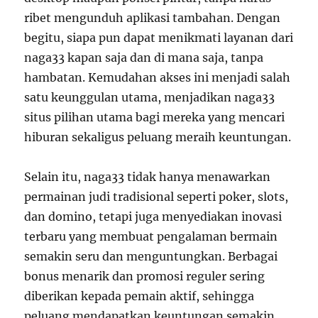
ribet mengunduh aplikasi tambahan. Dengan
begitu, siapa pun dapat menikmati layanan dari
naga33 kapan saja dan di mana saja, tanpa
hambatan. Kemudahan akses ini menjadi salah
satu keunggulan utama, menjadikan naga33
situs pilihan utama bagi mereka yang mencari
hiburan sekaligus peluang meraih keuntungan.
Selain itu, naga33 tidak hanya menawarkan
permainan judi tradisional seperti poker, slots,
dan domino, tetapi juga menyediakan inovasi
terbaru yang membuat pengalaman bermain
semakin seru dan menguntungkan. Berbagai
bonus menarik dan promosi reguler sering
diberikan kepada pemain aktif, sehingga
peluang mendapatkan keuntungan semakin