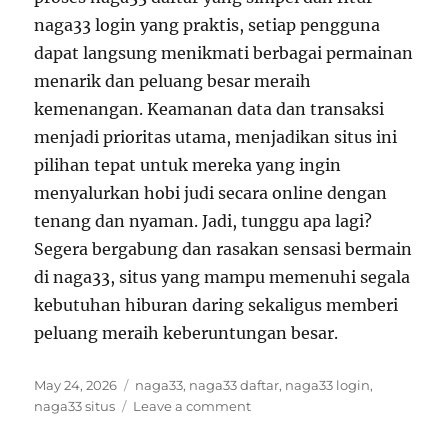
naga33 login yang praktis, setiap pengguna
dapat langsung menikmati berbagai permainan
menarik dan peluang besar meraih
kemenangan. Keamanan data dan transaksi
menjadi prioritas utama, menjadikan situs ini
pilihan tepat untuk mereka yang ingin
menyalurkan hobi judi secara online dengan
tenang dan nyaman. Jadi, tunggu apa lagi?
Segera bergabung dan rasakan sensasi bermain
di naga33, situs yang mampu memenuhi segala
kebutuhan hiburan daring sekaligus memberi
peluang meraih keberuntungan besar.
Posted
Tags
May 24, 2026
naga33
,
naga33 daftar
,
naga33 login
,
on
on
naga33 situs
Leave a comment
Rasakan
Sensasi