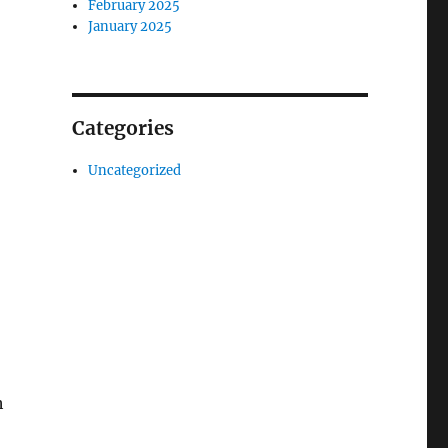
February 2025
January 2025
Categories
Uncategorized
h