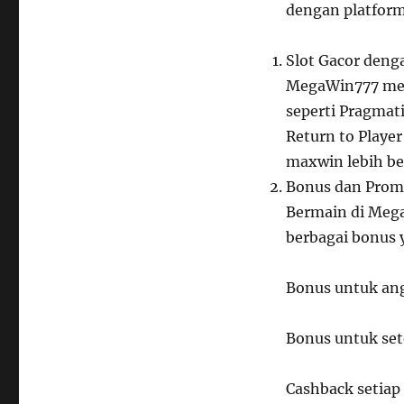
Rekening
dengan platform
Slot Gacor deng
MegaWin777 men
seperti Pragmat
Return to Playe
maxwin lebih bes
Bonus dan Prom
Bermain di Meg
berbagai bonus y
Bonus untuk an
Bonus untuk set
Cashback setia