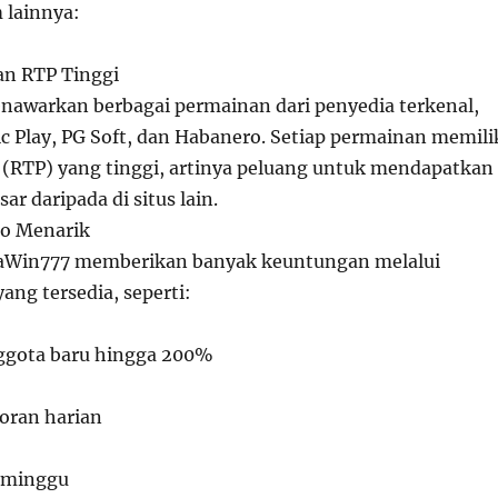
 lainnya:
an RTP Tinggi
awarkan berbagai permainan dari penyedia terkenal,
ic Play, PG Soft, dan Habanero. Setiap permainan memili
r (RTP) yang tinggi, artinya peluang untuk mendapatkan
ar daripada di situs lain.
o Menarik
aWin777 memberikan banyak keuntungan melalui
ang tersedia, seperti:
ggota baru hingga 200%
oran harian
p minggu