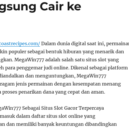
gsung Cair ke
toastrecipes.com/
Dalam dunia digital saat ini, permaina
akin populer sebagai bentuk hiburan yang menarik dan
kan. MegaWin777 adalah salah satu situs slot yang
eh para penggemar judi online. Dikenal sebagai platform
t diandalkan dan menguntungkan, MegaWin777
ragam jenis permainan dengan kesempatan menang
ta proses penarikan dana yang cepat dan aman.
Win777 Sebagai Situs Slot Gacor Terpercaya
asuk dalam daftar situs slot online yang
an dan memiliki banyak keuntungan dibandingkan