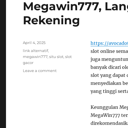
Megawin777, Lan
Rekening
Posted
April 4, 2025
https://avocado
on
Tags
link alternatif
,
slot online sem
megawin777
,
situ slot
,
slot
juga menguntung
gacor
banyak dicari ol
on
Leave a comment
slot yang dapa
Nikmati
Slot
menyediakan be
Paling
yang tinggi ser
Gacor
di
Megawin777,
Keunggulan Mega
Langsung
MegaWin777 term
Cair
direkomendasik
ke