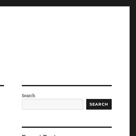
Search
SEARCH