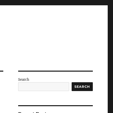
Search
SEARCH
a