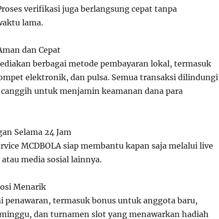
roses verifikasi juga berlangsung cepat tanpa
aktu lama.
 Aman dan Cepat
iakan berbagai metode pembayaran lokal, termasuk
ompet elektronik, dan pulsa. Semua transaksi dilindungi
i canggih untuk menjamin keamanan dana para
gan Selama 24 Jam
rvice MCDBOLA siap membantu kapan saja melalui live
atau media sosial lainnya.
osi Menarik
i penawaran, termasuk bonus untuk anggota baru,
 minggu, dan turnamen slot yang menawarkan hadiah