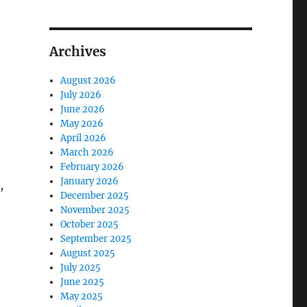
n
Archives
August 2026
July 2026
June 2026
May 2026
April 2026
March 2026
February 2026
January 2026
,
December 2025
n
November 2025
October 2025
September 2025
August 2025
July 2025
June 2025
May 2025