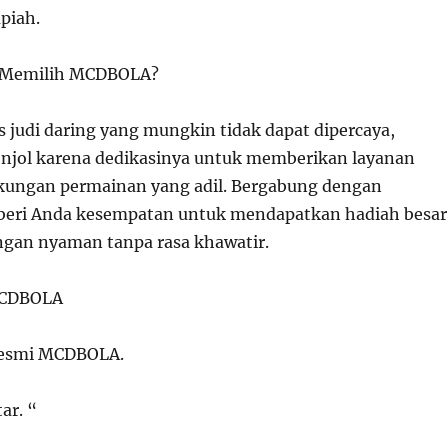
piah.
 Memilih MCDBOLA?
s judi daring yang mungkin tidak dapat dipercaya,
ol karena dedikasinya untuk memberikan layanan
gkungan permainan yang adil. Bergabung dengan
i Anda kesempatan untuk mendapatkan hadiah besar
gan nyaman tanpa rasa khawatir.
 MCDBOLA
 resmi MCDBOLA.
ar. “