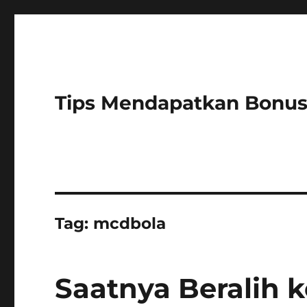
Tips Mendapatkan Bonus 
Tag:
mcdbola
Saatnya Beralih 