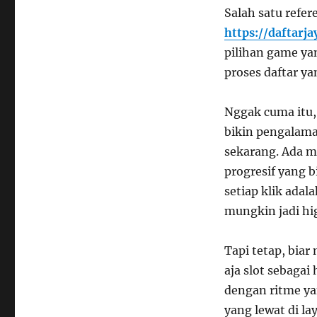
Salah satu refer
https://daftarja
pilihan game ya
proses daftar ya
Nggak cuma itu,
bikin pengalaman
sekarang. Ada mi
progresif yang b
setiap klik ada
mungkin jadi hi
Tapi tetap, biar
aja slot sebagai
dengan ritme yan
yang lewat di l