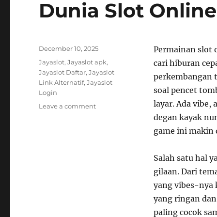
Dunia Slot Online
Posted
December 10, 2025
Permainan slot 
on
Tags
Jayaslot
,
Jayaslot apk
,
cari hiburan ce
Jayaslot Daftar
,
Jayaslot
perkembangan t
Link Alternatif
,
Jayaslot
soal pencet tom
Login
layar. Ada vibe,
on
Leave a comment
Putaran
degan kayak nun
Digital
game ini makin 
yang
Bikin
Nagih
Salah satu hal y
di
gilaan. Dari tem
Dunia
yang vibes-nya
Slot
Online
yang ringan dan
paling cocok sa