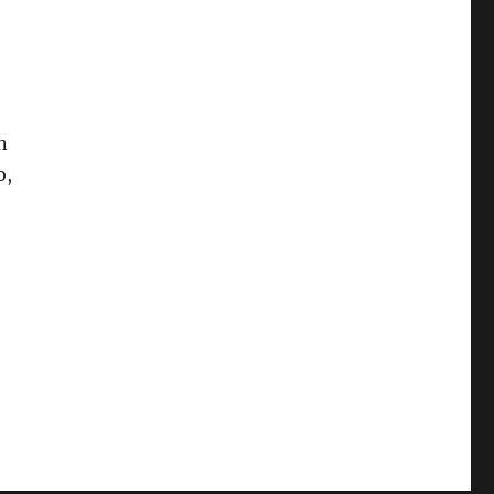
n
o,
,