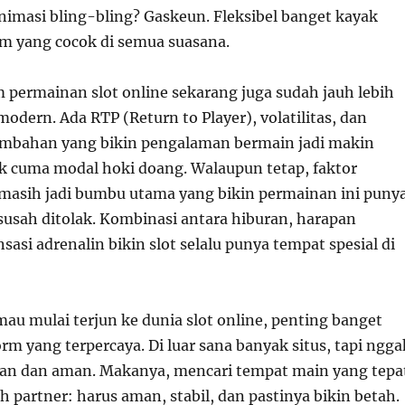
imasi bling-bling? Gaskeun. Fleksibel banget kayak
am yang cocok di semua suasana.
em permainan slot online sekarang juga sudah jauh lebih
odern. Ada RTP (Return to Player), volatilitas, dan
tambahan yang bikin pengalaman bermain jadi makin
 cuma modal hoki doang. Walaupun tetap, faktor
asih jadi bumbu utama yang bikin permainan ini puny
 susah ditolak. Kombinasi antara hiburan, harapan
asi adrenalin bikin slot selalu punya tempat spesial di
au mulai terjun ke dunia slot online, penting banget
orm yang terpercaya. Di luar sana banyak situs, tapi ngga
n dan aman. Makanya, mencari tempat main yang tepa
h partner: harus aman, stabil, dan pastinya bikin betah.