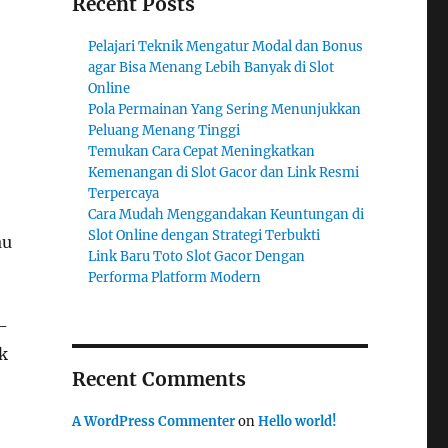
Recent Posts
Pelajari Teknik Mengatur Modal dan Bonus
agar Bisa Menang Lebih Banyak di Slot
Online
Pola Permainan Yang Sering Menunjukkan
Peluang Menang Tinggi
Temukan Cara Cepat Meningkatkan
Kemenangan di Slot Gacor dan Link Resmi
Terpercaya
Cara Mudah Menggandakan Keuntungan di
Slot Online dengan Strategi Terbukti
au
Link Baru Toto Slot Gacor Dengan
Performa Platform Modern
-
k
Recent Comments
A WordPress Commenter
on
Hello world!