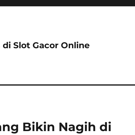
di Slot Gacor Online
ang Bikin Nagih di