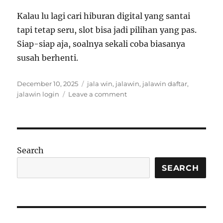
Kalau lu lagi cari hiburan digital yang santai
tapi tetap seru, slot bisa jadi pilihan yang pas.
Siap-siap aja, soalnya sekali coba biasanya
susah berhenti.
Posted
Tags
December 10, 2025
jala win
,
jalawin
,
jalawin daftar
,
on
on
jalawin login
Leave a comment
Sensasi
Putaran
Digital
yang
Bikin
Search
Penasaran
SEARCH