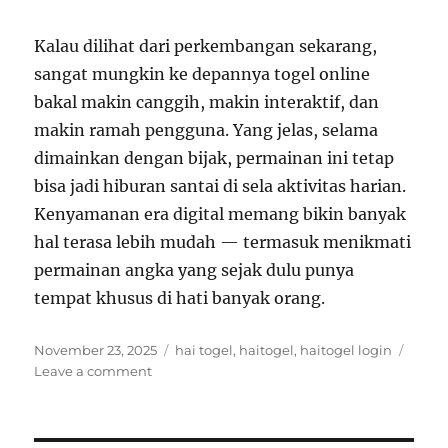
Kalau dilihat dari perkembangan sekarang,
sangat mungkin ke depannya togel online
bakal makin canggih, makin interaktif, dan
makin ramah pengguna. Yang jelas, selama
dimainkan dengan bijak, permainan ini tetap
bisa jadi hiburan santai di sela aktivitas harian.
Kenyamanan era digital memang bikin banyak
hal terasa lebih mudah — termasuk menikmati
permainan angka yang sejak dulu punya
tempat khusus di hati banyak orang.
Posted
Tags
November 23, 2025
hai togel
,
haitogel
,
haitogel login
on
on
Leave a comment
Menyelami
Serunya
Permainan