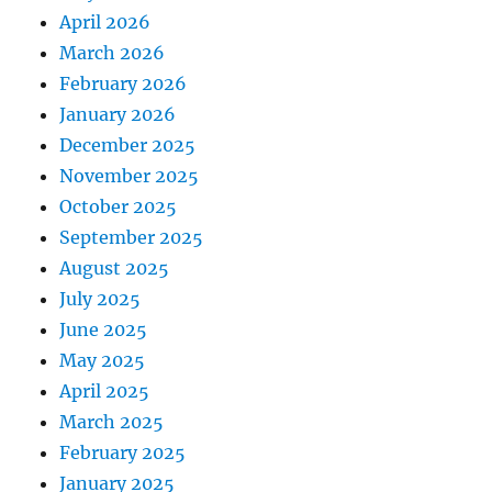
April 2026
March 2026
February 2026
January 2026
December 2025
November 2025
October 2025
September 2025
August 2025
July 2025
June 2025
May 2025
April 2025
March 2025
February 2025
January 2025