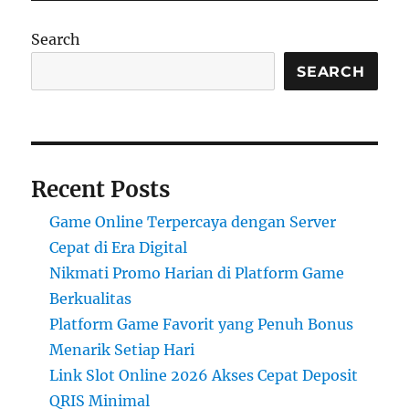
Bermain
Slot
Search
Online
di
SEARCH
Era
Digital
Recent Posts
Game Online Terpercaya dengan Server
Cepat di Era Digital
Nikmati Promo Harian di Platform Game
Berkualitas
Platform Game Favorit yang Penuh Bonus
Menarik Setiap Hari
Link Slot Online 2026 Akses Cepat Deposit
QRIS Minimal