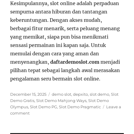
Kesimpulannya, slot online adalah perpaduan
sempurna antara hiburan dan tantangan
keberuntungan. Dengan akses mudah,
berbagai fitur menarik, serta peluang menang
yang memikat, siapa pun bisa menikmati
sensasi permainan ini kapan saja. Untuk
memulai dengan cara yang aman dan
menyenangkan,
daftardemoslot.com
menjadi
pilihan tepat sebagai langkah awal merasakan
pengalaman seru bermain slot online.
Posted
Tags
December 15, 2025
demo slot
,
depxito
,
slot demo
,
Slot
on
Demo Gratis
,
Slot Demo Mahjong Ways
,
Slot Demo
Olympus
,
Slot Demo PG
,
Slot Demo Pragmatic
Leave a
on
comment
Rasakan
Sensasi
Seru