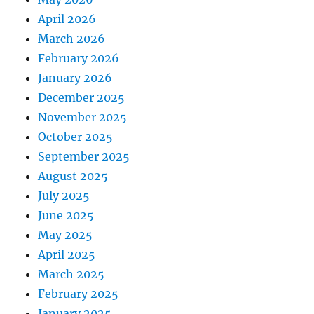
April 2026
March 2026
February 2026
January 2026
December 2025
November 2025
October 2025
September 2025
August 2025
July 2025
June 2025
May 2025
April 2025
March 2025
February 2025
January 2025