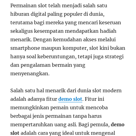
Permainan slot telah menjadi salah satu
hiburan digital paling populer di dunia,
terutama bagi mereka yang mencari keseruan
sekaligus kesempatan mendapatkan hadiah
menarik. Dengan kemudahan akses melalui
smartphone maupun komputer, slot kini bukan
hanya soal keberuntungan, tetapi juga strategi
dan pengalaman bermain yang
menyenangkan.
Salah satu hal menarik dari dunia slot modern
adalah adanya fitur
demo slot
. Fitur ini
memungkinkan pemain untuk mencoba
berbagai jenis permainan tanpa harus
mempertaruhkan uang asli. Bagi pemula,
demo
slot
adalah cara yang ideal untuk mengenal