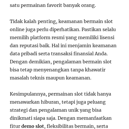
satu permainan favorit banyak orang.
Tidak kalah penting, keamanan bermain slot
online juga perlu diperhatikan. Pastikan selalu
memilih platform resmi yang memiliki lisensi
dan reputasi baik. Hal ini menjamin keamanan
data pribadi serta transaksi finansial Anda.
Dengan demikian, pengalaman bermain slot
bisa tetap menyenangkan tanpa khawatir
masalah teknis maupun keamanan.
Kesimpulannya, permainan slot tidak hanya
menawarkan hiburan, tetapi juga peluang
strategi dan pengalaman unik yang bisa
dinikmati siapa saja. Dengan memanfaatkan
fitur
demo slot
, fleksibilitas bermain, serta