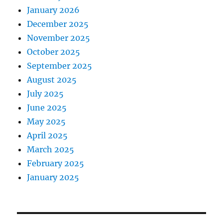
January 2026
December 2025
November 2025
October 2025
September 2025
August 2025
July 2025
June 2025
May 2025
April 2025
March 2025
February 2025
January 2025