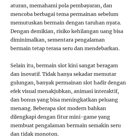
aturan, memahami pola pembayaran, dan
mencoba berbagai tema permainan sebelum
memutuskan bermain dengan taruhan nyata.
Dengan demikian, risiko kehilangan uang bisa
diminimalkan, sementara pengalaman
bermain tetap terasa seru dan mendebarkan.
Selain itu, bermain slot kini sangat beragam
dan inovatif. Tidak hanya sekadar memutar
gulungan, banyak permainan slot hadir dengan
efek visual menakjubkan, animasi interaktif,
dan bonus yang bisa meningkatkan peluang
menang. Beberapa slot modern bahkan
dilengkapi dengan fitur mini-game yang
membuat pengalaman bermain semakin seru
dan tidak monoton.