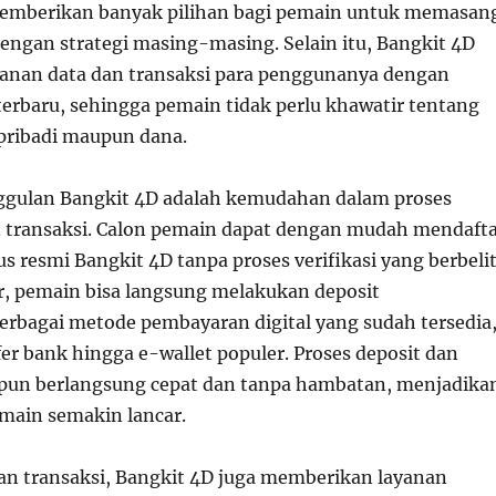
emberikan banyak pilihan bagi pemain untuk memasan
dengan strategi masing-masing. Selain itu, Bangkit 4D
nan data dan transaksi para penggunanya dengan
terbaru, sehingga pemain tidak perlu khawatir tentang
pribadi maupun dana.
ggulan Bangkit 4D adalah kemudahan dalam proses
 transaksi. Calon pemain dapat dengan mudah mendaft
us resmi Bangkit 4D tanpa proses verifikasi yang berbelit
ar, pemain bisa langsung melakukan deposit
bagai metode pembayaran digital yang sudah tersedia
fer bank hingga e-wallet populer. Proses deposit dan
pun berlangsung cepat dan tanpa hambatan, menjadika
main semakin lancar.
n transaksi, Bangkit 4D juga memberikan layanan