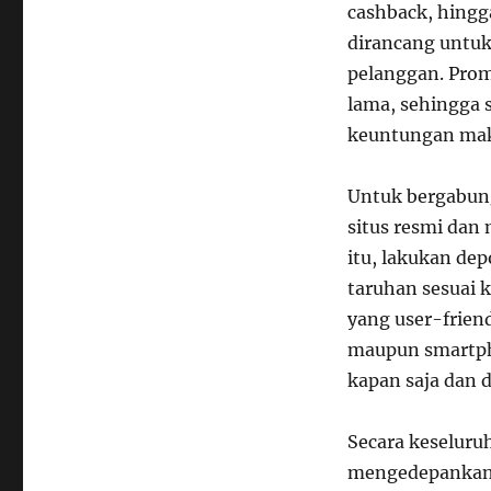
cashback, hingg
dirancang untuk
pelanggan. Prom
lama, sehingga
keuntungan mak
Untuk bergabung
situs resmi dan 
itu, lakukan de
taruhan sesuai 
yang user-frien
maupun smartph
kapan saja dan d
Secara keseluru
mengedepankan 