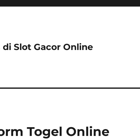
di Slot Gacor Online
form Togel Online