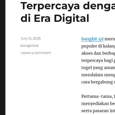
Terpercaya denga
di Era Digital
Posted
July 12, 2025
bangkit 4d
merup
on
Tags
bangkit4d
populer di kala
on
Leave a comment
akses dan berbag
Bangkit
terpercaya bag
4D:
togel yang aman
Platform
Togel
mendalam mengen
Online
cara bergabung d
Terpercaya
dengan
Pelayanan
Pertama-tama, B
Terbaik
menyediakan berb
di
serta pasaran in
Era