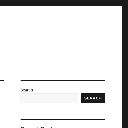
Search
SEARCH