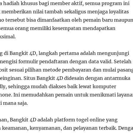
a hadiah khusus bagi member aktif, semua program ini
 memberikan nilai tambah sekaligus menjaga loyalitas
o tersebut bisa dimanfaatkan oleh pemain baru maupu
 semua orang memiliki kesempatan mendapatkan
simal.
 di Bangkit 4D, langkah pertama adalah mengunjungi
mengisi formulir pendaftaran dengan data valid. Setelah
posit sesuai pilihan metode pembayaran dan mulai pasan
keinginan. Situs Bangkit 4D didesain dengan antarmuka
dly, sehingga mudah diakses baik lewat komputer
one. Ini memudahkan pemain untuk menikmati layana
i mana saja.
han, Bangkit 4D adalah platform togel online yang
keamanan, kenyamanan, dan pelayanan terbaik. Deng