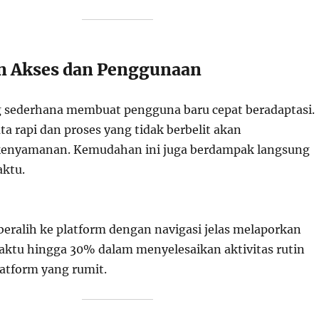
 Akses dan Penggunaan
 sederhana membuat pengguna baru cepat beradaptasi.
a rapi dan proses yang tidak berbelit akan
enyamanan. Kemudahan ini juga berdampak langsung
aktu.
eralih ke platform dengan navigasi jelas melaporkan
tu hingga 30% dalam menyelesaikan aktivitas rutin
atform yang rumit.