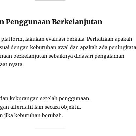
an Penggunaan Berkelanjutan
 platform, lakukan evaluasi berkala. Perhatikan apakah
esuai dengan kebutuhan awal dan apakah ada peningkat
unaan berkelanjutan sebaiknya didasari pengalaman
aat nyata.
 dan kekurangan setelah penggunaan.
n alternatif lain secara objektif.
an jika kebutuhan berubah.