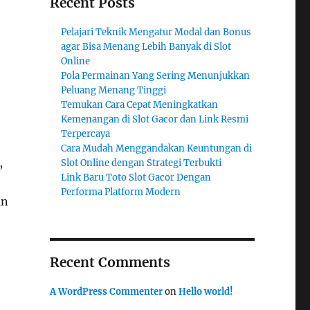
Recent Posts
Pelajari Teknik Mengatur Modal dan Bonus
agar Bisa Menang Lebih Banyak di Slot
Online
Pola Permainan Yang Sering Menunjukkan
Peluang Menang Tinggi
Temukan Cara Cepat Meningkatkan
Kemenangan di Slot Gacor dan Link Resmi
Terpercaya
Cara Mudah Menggandakan Keuntungan di
,
Slot Online dengan Strategi Terbukti
Link Baru Toto Slot Gacor Dengan
Performa Platform Modern
an
Recent Comments
A WordPress Commenter
on
Hello world!