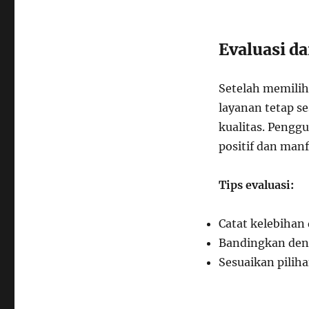
Evaluasi d
Setelah memilih
layanan tetap s
kualitas. Pengg
positif dan manf
Tips evaluasi:
Catat kelebihan
Bandingkan denga
Sesuaikan pilih