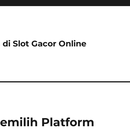
di Slot Gacor Online
Memilih Platform