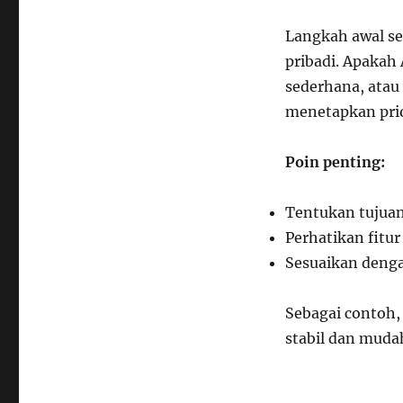
untuk
Kebutuhan
Langkah awal s
Harian
pribadi. Apakah
sederhana, atau
menetapkan prior
Poin penting:
Tentukan tujuan
Perhatikan fitu
Sesuaikan denga
Sebagai contoh,
stabil dan mudah