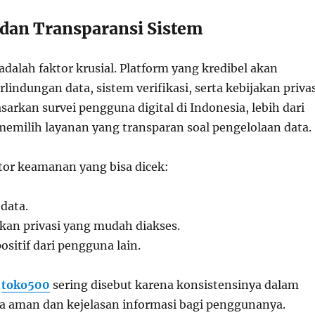
dan Transparansi Sistem
dalah faktor krusial. Platform yang kredibel akan
indungan data, sistem verifikasi, serta kebijakan privas
asarkan survei pengguna digital di Indonesia, lebih dari
milih layanan yang transparan soal pengelolaan data.
tor keamanan yang bisa dicek:
data.
akan privasi yang mudah diakses.
ositif dari pengguna lain.
i
toko500
sering disebut karena konsistensinya dalam
 aman dan kejelasan informasi bagi penggunanya.