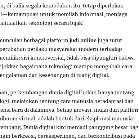
n, di balik segala kemudahan itu, tetap diperlukan
tal—kemampuan untuk memilah informasi, menjaga
anfaatkan teknologi secara bijak.
munculan berbagai platform
judi online
juga turut
perubahan perilaku masyarakat modern terhadap
emiliki sisi kontroversial, tidak bisa dipungkiri bahwa
unjukkan bagaimana teknologi mampu mengubah cara
engalaman dan kesenangan di ruang digital.
han, perkembangan dunia digital bukan hanya tentang
ogi, melainkan tentang cara manusia beradaptasi dan
si baru di dalamnya. Setiap inovasi, mulai dari platfo
iburan virtual, adalah bentuk dari eksplorasi manusia
kembang. Dunia digital kini menjadi panggung besar bag
ingin berkreasi, bereksperimen, dan berkontribusi pada