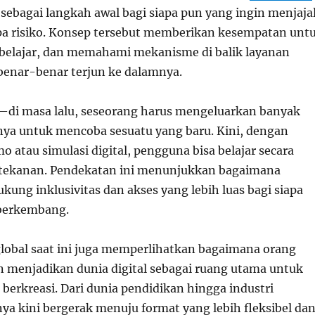
sebagai langkah awal bagi siapa pun yang ingin menjaja
pa risiko. Konsep tersebut memberikan kesempatan unt
belajar, dan memahami mekanisme di balik layanan
 benar-benar terjun ke dalamnya.
di masa lalu, seseorang harus mengeluarkan banyak
ya untuk mencoba sesuatu yang baru. Kini, dengan
o atau simulasi digital, pengguna bisa belajar secara
 tekanan. Pendekatan ini menunjukkan bagaimana
ung inklusivitas dan akses yang lebih luas bagi siapa
 berkembang.
 global saat ini juga memperlihatkan bagaimana orang
menjadikan dunia digital sebagai ruang utama untuk
 berkreasi. Dari dunia pendidikan hingga industri
ya kini bergerak menuju format yang lebih fleksibel da