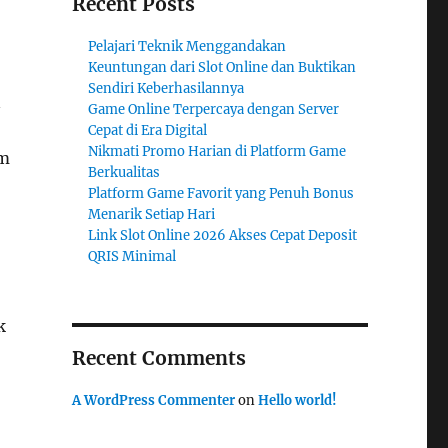
Recent Posts
Pelajari Teknik Menggandakan
Keuntungan dari Slot Online dan Buktikan
Sendiri Keberhasilannya
n
Game Online Terpercaya dengan Server
Cepat di Era Digital
Nikmati Promo Harian di Platform Game
em
Berkualitas
Platform Game Favorit yang Penuh Bonus
Menarik Setiap Hari
Link Slot Online 2026 Akses Cepat Deposit
QRIS Minimal
k
Recent Comments
A WordPress Commenter
on
Hello world!