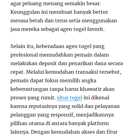
agar peluang menang semakin besar.
Keunggulan ini membuat banyak bettor
merasa betah dan terus setia menggunakan
jasa mereka sebagai agen togel favorit.
Selain itu, keberadaan agen togel yang
profesional memudahkan pemain dalam
melakukan deposit dan penarikan dana secara
cepat. Melalui kemudahan transaksi tersebut,
pemain dapat fokus memilih angka
keberuntungan tanpa harus khawatir akan
proses yang rumit.
situs togel
ini dikenal
karena reputasinya yang solid dan pelayanan
pelanggan yang responsif, menjadikannya
pilihan utama di antara banyak platform
lainnya. Dengan kemudahan akses dan fitur