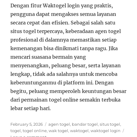
Dengan fitur Waktogel login yang praktis,
pengguna dapat mengakses semua layanan
secara cepat dan efisien. Sebagai salah satu
situs togel terpercaya, keberadaan agen togel
profesional di dalamnya memastikan setiap
kemenangan bisa dinikmati tanpa ragu. Jika
mencari suasana bermain yang
menyenangkan, peluang besar, serta layanan
lengkap, tidak ada salahnya untuk mencoba
keberuntunganmu di platform ini. Dengan
begitu, peluang memperoleh keuntungan besar
dari permainan togel online semakin terbuka
lebar setiap hari.
Posted
Tags
February 5, 2026
agen togel
,
bandar togel
,
situs togel
,
on
togel
,
togel online
,
wak togel
,
waktogel
,
waktogel login
on