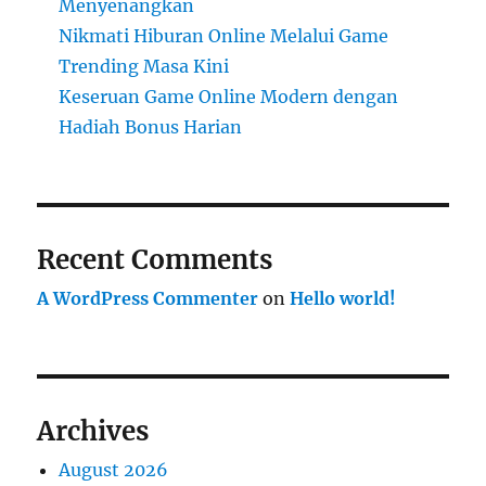
Menyenangkan
Nikmati Hiburan Online Melalui Game
Trending Masa Kini
Keseruan Game Online Modern dengan
Hadiah Bonus Harian
Recent Comments
A WordPress Commenter
on
Hello world!
Archives
August 2026