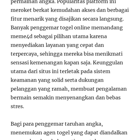
permainan angka. Popularitas platform ini
meroket berkat kemudahan akses dan berbagai
fitur menarik yang disajikan secara langsung.
Banyak penggemar togel online memandang
meme4d sebagai pilihan utama karena
menyediakan layanan yang cepat dan
terpercaya, sehingga mereka bisa menikmati
sensasi kemenangan kapan saja. Keunggulan
utama dari situs ini terletak pada sistem
keamanan yang solid serta dukungan
pelanggan yang ramah, membuat pengalaman
bermain semakin menyenangkan dan bebas
stres.
Bagi para penggemar taruhan angka,
menemukan agen togel yang dapat diandalkan