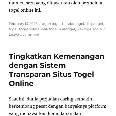
momen seru yang ditawarkan oleh permainan
togel online ini.
Posted
Tags
February 13, 2026
agen togel
,
bandar togel
,
situs togel
,
on
togel
,
togel online
,
wak togel
,
waktogel
,
waktogel login
on
Leave a comment
Main
Lebih
Optimal
Tingkatkan Kemenangan
di
Bandar
dengan Sistem
Togel
Transparan Situs Togel
Online
Pilihan
Online
Saat ini, dunia perjudian daring semakin
berkembang pesat dengan banyaknya platform
yang menawarkan kemudahan dan