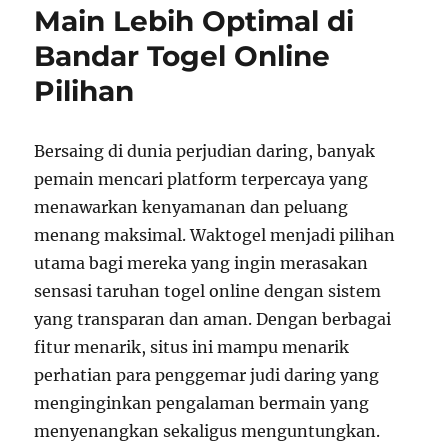
Main Lebih Optimal di
di
Agen
Bandar Togel Online
Togel
Pilihan
Onlin
Bersaing di dunia perjudian daring, banyak
pemain mencari platform terpercaya yang
menawarkan kenyamanan dan peluang
menang maksimal. Waktogel menjadi pilihan
utama bagi mereka yang ingin merasakan
sensasi taruhan togel online dengan sistem
yang transparan dan aman. Dengan berbagai
fitur menarik, situs ini mampu menarik
perhatian para penggemar judi daring yang
menginginkan pengalaman bermain yang
menyenangkan sekaligus menguntungkan.