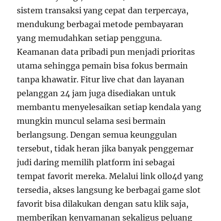
sistem transaksi yang cepat dan terpercaya,
mendukung berbagai metode pembayaran
yang memudahkan setiap pengguna.
Keamanan data pribadi pun menjadi prioritas
utama sehingga pemain bisa fokus bermain
tanpa khawatir. Fitur live chat dan layanan
pelanggan 24 jam juga disediakan untuk
membantu menyelesaikan setiap kendala yang
mungkin muncul selama sesi bermain
berlangsung. Dengan semua keunggulan
tersebut, tidak heran jika banyak penggemar
judi daring memilih platform ini sebagai
tempat favorit mereka. Melalui link ollo4d yang
tersedia, akses langsung ke berbagai game slot
favorit bisa dilakukan dengan satu klik saja,
memberikan kenyamanan sekaligus peluang