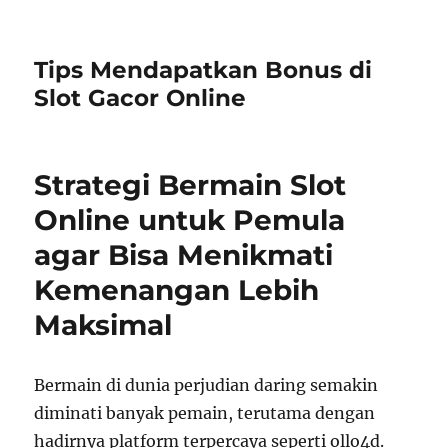
Tips Mendapatkan Bonus di
Slot Gacor Online
Strategi Bermain Slot
Online untuk Pemula
agar Bisa Menikmati
Kemenangan Lebih
Maksimal
Bermain di dunia perjudian daring semakin
diminati banyak pemain, terutama dengan
hadirnya platform terpercaya seperti ollo4d.