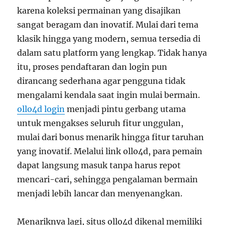
karena koleksi permainan yang disajikan
sangat beragam dan inovatif. Mulai dari tema
klasik hingga yang modern, semua tersedia di
dalam satu platform yang lengkap. Tidak hanya
itu, proses pendaftaran dan login pun
dirancang sederhana agar pengguna tidak
mengalami kendala saat ingin mulai bermain.
ollo4d login
menjadi pintu gerbang utama
untuk mengakses seluruh fitur unggulan,
mulai dari bonus menarik hingga fitur taruhan
yang inovatif. Melalui link ollo4d, para pemain
dapat langsung masuk tanpa harus repot
mencari-cari, sehingga pengalaman bermain
menjadi lebih lancar dan menyenangkan.
Menariknya lagi, situs ollo4d dikenal memiliki