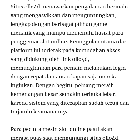
Situs ollo4d menawarkan pengalaman bermain
yang mengasyikkan dan menguntungkan,
lengkap dengan berbagai pilihan game
menarik yang mampu memenuhi hasrat para
penggemar slot online. Keunggulan utama dari
platform ini terletak pada kemudahan akses
yang didukung oleh link ollo4d,
memungkinkan para pemain melakukan login
dengan cepat dan aman kapan saja mereka
inginkan. Dengan begitu, peluang meraih
kemenangan besar semakin terbuka lebar,
karena sistem yang diterapkan sudah teruji dan
terjamin keamanannya.
Para pecinta mesin slot online pasti akan
merasa puas saat mengunjungi situs ollo4d,