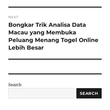
NEXT
Bongkar Trik Analisa Data
Next
post:
Macau yang Membuka
Peluang Menang Togel Online
Lebih Besar
Search
SEARCH