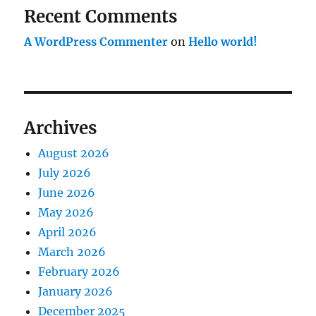
Recent Comments
A WordPress Commenter
on
Hello world!
Archives
August 2026
July 2026
June 2026
May 2026
April 2026
March 2026
February 2026
January 2026
December 2025