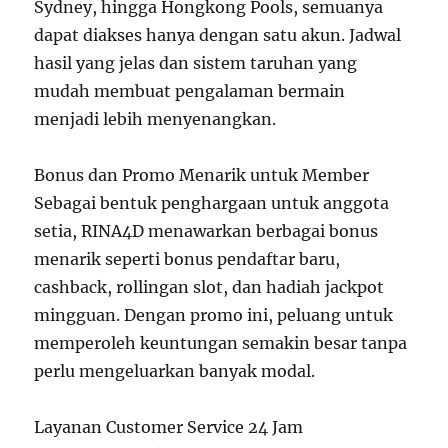
Sydney, hingga Hongkong Pools, semuanya
dapat diakses hanya dengan satu akun. Jadwal
hasil yang jelas dan sistem taruhan yang
mudah membuat pengalaman bermain
menjadi lebih menyenangkan.
Bonus dan Promo Menarik untuk Member
Sebagai bentuk penghargaan untuk anggota
setia, RINA4D menawarkan berbagai bonus
menarik seperti bonus pendaftar baru,
cashback, rollingan slot, dan hadiah jackpot
mingguan. Dengan promo ini, peluang untuk
memperoleh keuntungan semakin besar tanpa
perlu mengeluarkan banyak modal.
Layanan Customer Service 24 Jam