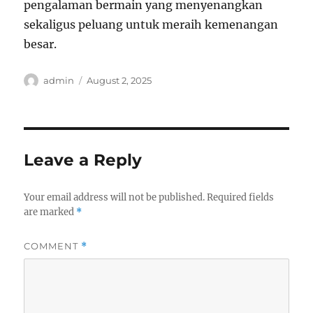
pengalaman bermain yang menyenangkan
sekaligus peluang untuk meraih kemenangan
besar.
Author
Posted
admin
August 2, 2025
on
Leave a Reply
Your email address will not be published.
Required fields
are marked
*
COMMENT
*