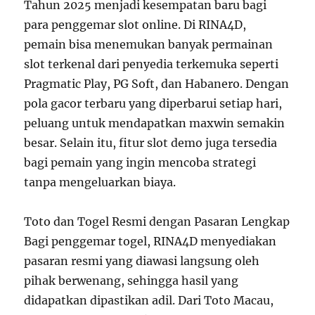
Tahun 2025 menjadi kesempatan baru bagi
para penggemar slot online. Di RINA4D,
pemain bisa menemukan banyak permainan
slot terkenal dari penyedia terkemuka seperti
Pragmatic Play, PG Soft, dan Habanero. Dengan
pola gacor terbaru yang diperbarui setiap hari,
peluang untuk mendapatkan maxwin semakin
besar. Selain itu, fitur slot demo juga tersedia
bagi pemain yang ingin mencoba strategi
tanpa mengeluarkan biaya.
Toto dan Togel Resmi dengan Pasaran Lengkap
Bagi penggemar togel, RINA4D menyediakan
pasaran resmi yang diawasi langsung oleh
pihak berwenang, sehingga hasil yang
didapatkan dipastikan adil. Dari Toto Macau,