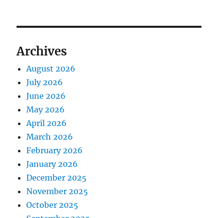
Archives
August 2026
July 2026
June 2026
May 2026
April 2026
March 2026
February 2026
January 2026
December 2025
November 2025
October 2025