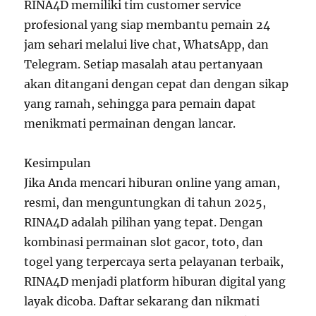
RINA4D memiliki tim customer service
profesional yang siap membantu pemain 24
jam sehari melalui live chat, WhatsApp, dan
Telegram. Setiap masalah atau pertanyaan
akan ditangani dengan cepat dan dengan sikap
yang ramah, sehingga para pemain dapat
menikmati permainan dengan lancar.
Kesimpulan
Jika Anda mencari hiburan online yang aman,
resmi, dan menguntungkan di tahun 2025,
RINA4D adalah pilihan yang tepat. Dengan
kombinasi permainan slot gacor, toto, dan
togel yang terpercaya serta pelayanan terbaik,
RINA4D menjadi platform hiburan digital yang
layak dicoba. Daftar sekarang dan nikmati