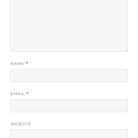
NAME
*
EMAIL
*
WEBSITE