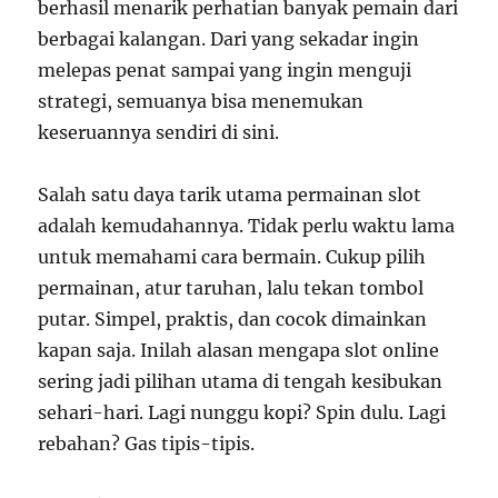
berhasil menarik perhatian banyak pemain dari
berbagai kalangan. Dari yang sekadar ingin
melepas penat sampai yang ingin menguji
strategi, semuanya bisa menemukan
keseruannya sendiri di sini.
Salah satu daya tarik utama permainan slot
adalah kemudahannya. Tidak perlu waktu lama
untuk memahami cara bermain. Cukup pilih
permainan, atur taruhan, lalu tekan tombol
putar. Simpel, praktis, dan cocok dimainkan
kapan saja. Inilah alasan mengapa slot online
sering jadi pilihan utama di tengah kesibukan
sehari-hari. Lagi nunggu kopi? Spin dulu. Lagi
rebahan? Gas tipis-tipis.