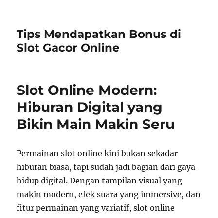
Tips Mendapatkan Bonus di
Slot Gacor Online
Slot Online Modern:
Hiburan Digital yang
Bikin Main Makin Seru
Permainan slot online kini bukan sekadar
hiburan biasa, tapi sudah jadi bagian dari gaya
hidup digital. Dengan tampilan visual yang
makin modern, efek suara yang immersive, dan
fitur permainan yang variatif, slot online