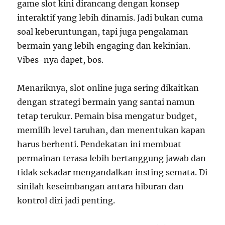
game slot kini dirancang dengan konsep
interaktif yang lebih dinamis. Jadi bukan cuma
soal keberuntungan, tapi juga pengalaman
bermain yang lebih engaging dan kekinian.
Vibes-nya dapet, bos.
Menariknya, slot online juga sering dikaitkan
dengan strategi bermain yang santai namun
tetap terukur. Pemain bisa mengatur budget,
memilih level taruhan, dan menentukan kapan
harus berhenti. Pendekatan ini membuat
permainan terasa lebih bertanggung jawab dan
tidak sekadar mengandalkan insting semata. Di
sinilah keseimbangan antara hiburan dan
kontrol diri jadi penting.