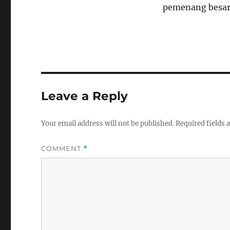
pemenang besar 
Leave a Reply
Your email address will not be published.
Required fields
COMMENT
*