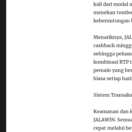
kali dari modal
menekan tombol
keberuntungan b
Menariknya, JAL
cashback minggu
sehingga pelua
kombinasi RTP 
pemain yang be
biasa setiap har
Sistem Transaks
Keamanan dan k
JALAWIN. Semua 
cepat melalui b