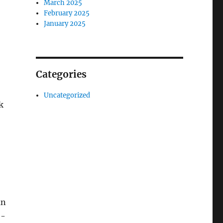
March 2025
February 2025
January 2025
Categories
Uncategorized
k
an
e-