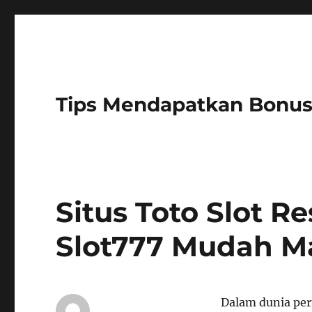
Tips Mendapatkan Bonus 
Situs Toto Slot R
Slot777 Mudah M
Dalam dunia per