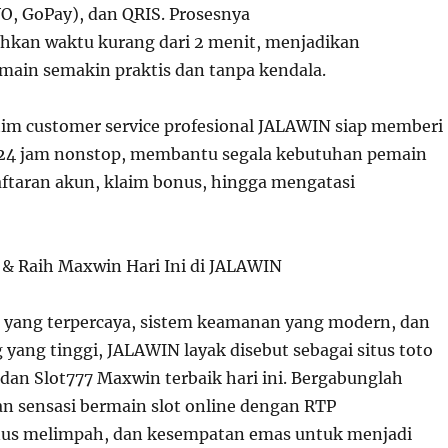
VO, GoPay), dan QRIS. Prosesnya
kan waktu kurang dari 2 menit, menjadikan
ain semakin praktis dan tanpa kendala.
 tim customer service profesional JALAWIN siap memberi
 24 jam nonstop, membantu segala kebutuhan pemain
aftaran akun, klaim bonus, hingga mengatasi
 & Raih Maxwin Hari Ini di JALAWIN
 yang terpercaya, sistem keamanan yang modern, dan
yang tinggi, JALAWIN layak disebut sebagai situs toto
 dan Slot777 Maxwin terbaik hari ini. Bergabunglah
an sensasi bermain slot online dengan RTP
onus melimpah, dan kesempatan emas untuk menjadi